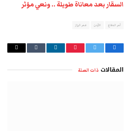
السقار بعد معاناة طويلة .. ونعي مؤثر
أمر الدفاع
الأردن
عمر الرزاز
فيسبوك
تويتر
بينتيريست
لينكدإن
Tumblr
البريد
الإلكتروني
المقالات
ذات الصلة