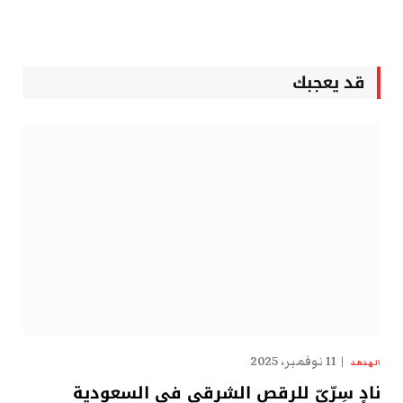
قد يعجبك
11 نوفمبر، 2025
الهدهد
نادٍ سِرِّيّ للرقص الشرقي في السعودية