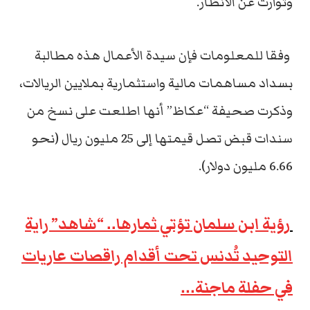
وتوارت عن الأنظار.
وفقا للمعلومات فإن سيدة الأعمال هذه مطالبة
بسداد مساهمات مالية واستثمارية بملايين الريالات،
وذكرت صحيفة “عكاظ” أنها اطلعت على نسخ من
سندات قبض تصل قيمتها إلى 25 مليون ريال (نحو
6.66 مليون دولار).
رؤية ابن سلمان تؤتي ثمارها.. “شاهد” راية
التوحيد تُدنس تحت أقدام راقصات عاريات
في حفلة ماجنة…