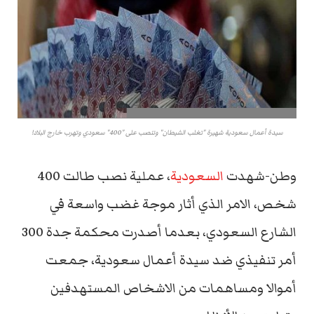
سيدة أعمال سعودية شهيرة "تغلب الشيطان" وتنصب على "400" سعودي وتهرب خارج البلاد!
وطن-شهدت
السعودية
، عملية نصب طالت 400
شخص، الامر الذي أثار موجة غضب واسعة في
الشارع السعودي، بعدما أصدرت محكمة جدة 300
أمر تنفيذي ضد سيدة أعمال سعودية، جمعت
أموالا ومساهمات من الاشخاص المستهدفين