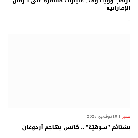
ترامب وويتكوف.. مليارات مشفّرة على الرمال
الإماراتية
…
10 نوفمبر، 2025
تقارير
بشتائم “سوقيّة” .. كاتس يهاجم أردوغان