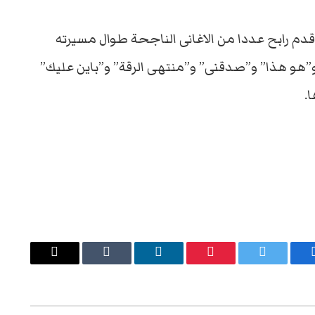
أن رابح صقر بدء مسيرته الفنية فى 1982، وقدم رابح عددا من الاغانى الناجحة طوال مسيرته
 و”هو هذا” و”صدقنى” و”منتهى الرقة” و”باين عليك”
.
يسبوك
تويتر
بينتيريست
لينكدإن
Tumblr
البريد
الإلكتروني