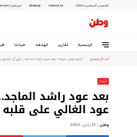
الخميس, أغسطس 6, 2026
Contact us
Sitemap
من نحن / Who we are
الرئيسية
تقارير
الهدهد
حياتنا
فيد
أنت الآن تتصفح:
أرشيف وطن
»
حياتنا
»
بعد عود راشد الماجد.. تركي آل الشيخ يب
حياتنا
بعد عود راشد الماجد..
عود الغالي على قلبه ر
وطن
12 يناير، 2020