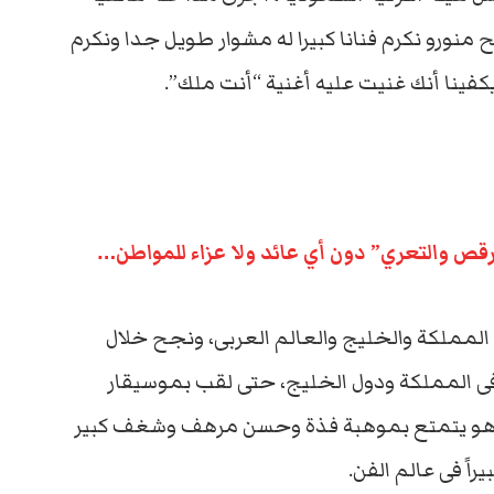
 منورو نكرم فنانا كبيرا له مشوار طويل جدا ونكرم
ويكفينا أنك غنيت عليه أغنية “أنت ملك”.
 المملكة والخليج والعالم العربى، ونجح خلال
 فى المملكة ودول الخليج، حتى لقب بموسيقار
 وهو يتمتع بموهبة فذة وحسن مرهف وشغف كبير
راً فى عالم الفن.