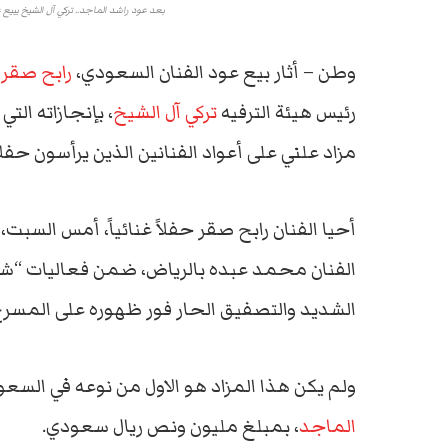
بعد عود راشد الماجد.. تركي آل الشيخ يبيع ع
وطن – أثار بيع عود الفنان السعودي،
رابح صقر
،
رئيس هيئة الترفيه
تركي آل الشيخ
، بإنجازاته ال
مزاد علني على أعواد الفنانين الذين يرأسون ح
أحيا الفنان ​رابح صقر حفلاً غنائياً، أمس السب
الفنان محمد عبده بالرياض، ضمن فعاليات “شتا
الشديد والتصفيق الحار فور ظهوره على المسرح
ولم يكن هذا المزاد هو الاول من نوعه في الس
الماجد
، بمبلغ مليون ونص ريال سعودي.