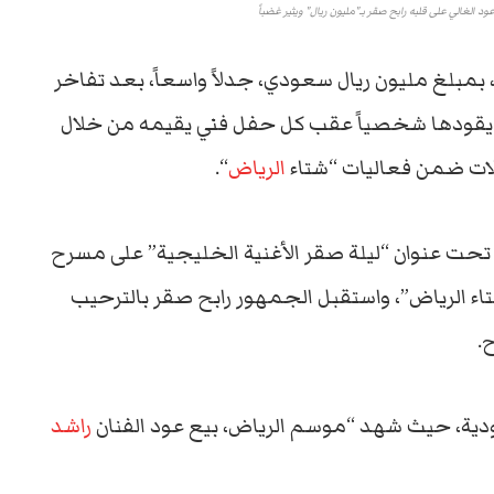
ود الغالي على قلبه رابح صقر بـ"مليون ريال" ويثير غضباً
 بمبلغ مليون ريال سعودي، جدلاً واسعاً، بعد تفاخر
تي يقودها شخصياً عقب كل حفل فني يقيمه من خلال
فلات ضمن فعاليات “شتاء
الرياض
“.
ت، تحت عنوان “ليلة صقر الأغنية الخليجية” على مسرح
ء الرياض”، واستقبل الجمهور رابح صقر بالترحيب
.
عودية، حيث شهد “موسم الرياض، بيع عود الفنان
راشد