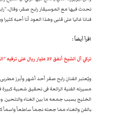
تحدث فيها مع الموسيقار رابح صقر، وقال، “رابح
فنانا غاليا على قلبى وهذا العود أنا أحبه كثيرا 
اقرأ أيضاً :
تركي آل الشيخ أنفق 27 مليار ريال على ترفيه “الرقص والتعري” دون أي عائد ولا عزاء للمواطن…
ويٌعتبر الفنان رابح صقر أحد أشهر وأبرز مطربى
مسيرته الفنية الرائعة فى تحقيق شعبية كبيرة
الخليج بسبب جمعه ما بين الغناء والتلحين.
بالفن والغناء مما جعله نجماً ساطعاً واسماً كبي