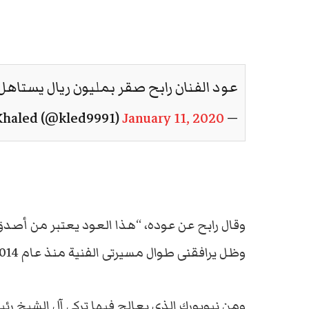
عود الفنان رابح صقر بمليون ريال يستاه
January 11, 2020
— Abu Khaled (@kled9991)
وقال رابح عن عوده، “هذا العود يعتبر من أصدق
وظل يرافقنى طوال مسيرتى الفنية منذ عام 2014، وكلى ثقة أن من سيحصل عليه سيكمل ما بدأته”.
ومن نيويورك الذي يعالج فيها تركي آل الشيخ رئ