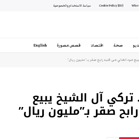
Cookie Policy (EU)
سياسة الاستخدام والخصوصية
يو
صحة
اقتصاد
قصص مصورة
English
يع عود الغالي على قلبه رابح صقر بـ”مليون ريال”
 تركي آل الشيخ يبيع
ابح صقر بـ”مليون ريال”