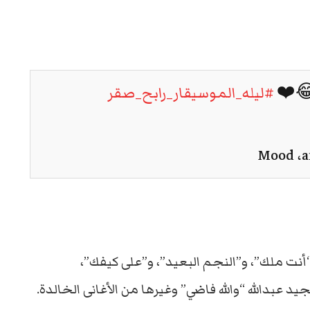
:😂❤️
#ليله_الموسيقار_رابح_صقر
أنت ملك”، و”النجم البعيد”، و”على كيفك”،
 عبدالله “والله فاضي” وغيرها من الأغانى الخالدة.