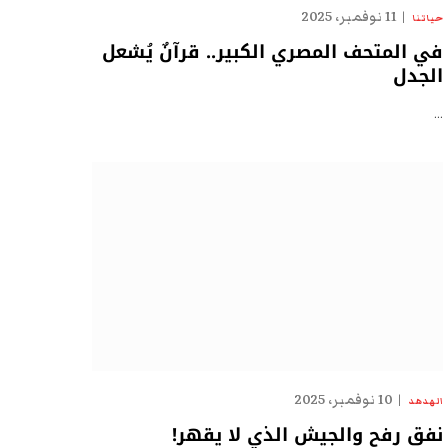
11 نوفمبر، 2025
حياتنا
في المتحف المصري الكبير.. قرآنٌ يُشعل
الجدل
…
10 نوفمبر، 2025
الهدهد
نفق رفح والجيش الذي لا يقهر!