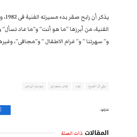
يذكر 
الفنية، من أبرزها “ما هو أنت” و”ما عاد تسأل”
و” سهرتنا ” و” غرام الاطفال ” و”مجافى”، وغيرها
تركي آل الشيخ
عود
فنان سعودي
موسم الرياض
شاركها.
ف
المقالات
ذات الصلة