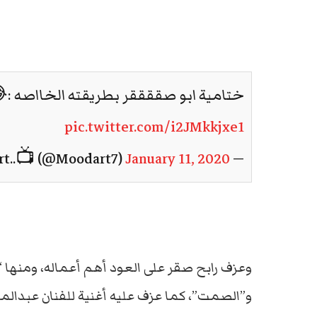
ختامية ابو صققققر بطريقته الخااصه 
pic.twitter.com/i2JMkkjxe1
January 11, 2020
— Mood ،art..📺 (@Moodart7)
وعزف رابح صقر على العود أهم أعماله، ومنها “
و”الصمت”، كما عزف عليه أغنية للفنان عبدالمجيد