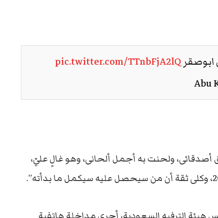
ل ابوصقر
pic.twitter.com/TTnbFjA2lQ
 أصدقائى، ولحنت به أجمل ألحانى، وهو غالٍ عليّ،
يس هيئة الترفيه السعودية، أجرى مداخلة هاتفية