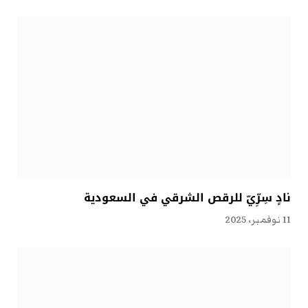
نادٍ سِرِّيّ للرقص الشرقي في السعودية
11 نوفمبر، 2025