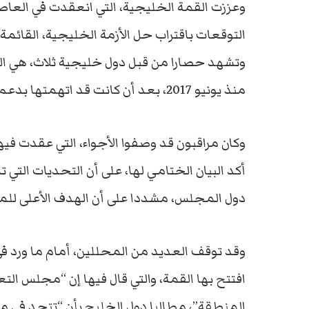
وعززت القمة الخليجية، التي انعقدت في العاص
التوقعات باقتراب حل الأزمة الخليجية، القائمة
وتشهد حصارا من قبل دول خليجية ثلاث، هي ال
منذ يونيو 2017، بعد أن كانت قد اتهمتها بدعم وتمويل الإرهابيين وهي تهمة نفتها الدوحة.
وكان مراقبون قد وصفوا الأجواء، التي عقدت فيها
أكد البيان الختامي لها، على أن التحديات التي ت
دول المجلس، مشددا على أن الهدف الأعلى للمج
وقد توقف العديد من المحللين، أمام ما ورد في
افتتح بها القمة، والتي قال فيها إن “مجلس الت
المنطقة”، مطالبا دول الخليج بأن “تتحد في موا