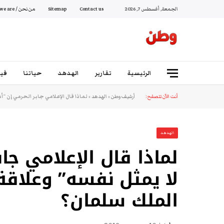
الجمعة, أغسطس 7, 2026
Contact us
Sitemap
من نحن / Who we are
الرئيسية
تقارير
الهدهد
حياتنا
فيد
أنت الآن تتصفح:
أرشيف وطن
»
الهدهد
»
لماذا قال الإعلامي جابر الحرمي إن “
الهدهد
لماذا قال الإعلامي جا
لا يمثل نفسه” وعلاقة
الملك سلمان؟