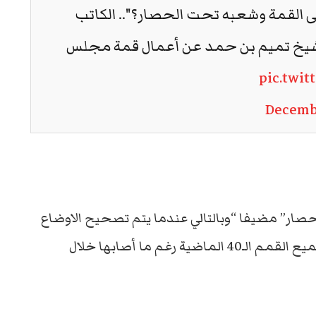
القمة وشعبه تحت الحصار؟".. الكاتب
لشيخ تميم بن حمد عن أعمال قمة مجلس
pic.twi
Decembe
صار” مضيفا “وبالتالي عندما يتم تصحيح الاوضاع
حينها سيحضر الأمير وقطر لم تغب أبدا عن جميع القمم الـ40 الماضية رغم ما أصابها خلال