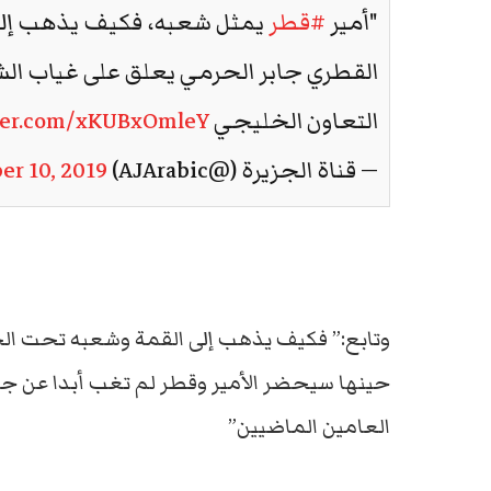
"أمير
#قطر
يمثل شعبه، فكيف يذهب إلى 
القطري جابر الحرمي يعلق على غياب ا
التعاون الخليجي
tter.com/xKUBxOmleY
— قناة الجزيرة (@AJArabic)
r 10, 2019
وتابع:” فكيف يذهب إلى القمة وشعبه تحت الح
العامين الماضيين”