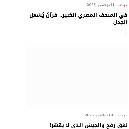
11 نوفمبر، 2025
حياتنا
في المتحف المصري الكبير.. قرآنٌ يُشعل
الجدل
…
10 نوفمبر، 2025
الهدهد
نفق رفح والجيش الذي لا يقهر!