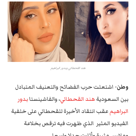
هند القحطاني وبدور البراهيم
وطن-
اشتعلت حرب الفضائح والتعنيف المتبادل
بين السعودية
هند القحطاني
، والفاشينستا
بدور
البراهيم
عقب انتقاد الأخيرة للقحطاني على خلفية
الفيديو المثير الذي ظهرت فيه ترقص بخلاعة
وملابس مثيرة وأثارت جدلا واسعا.