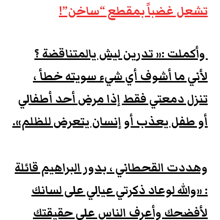
تشعل غضباً بمقطع “ساخن”!
وأكملت :« تدرين ليش يالمتناقضة ؟
لأني ما أشوف أي شيء سويته خطأ ،
تنزل دمعتي فقط إذا مرض أحد أطفالي
أو طفل يعذب أو إنسان يتعرض للظلم».
وهددت القحطاني ، بدور البراهيم قائلة
: «والله لوعاد ذكرتي عيالي على لسانك
لأفضحك وأعرف الناس على حقيقتك