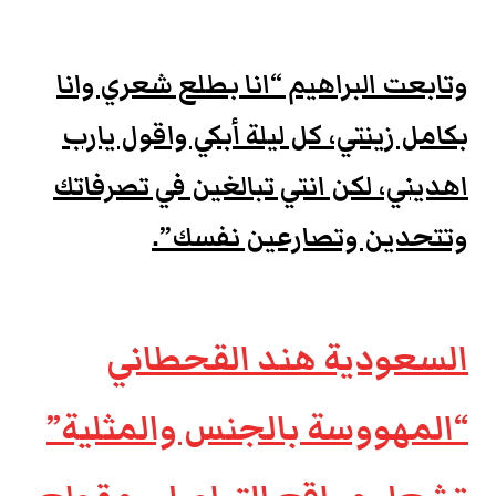
وتابعت البراهيم “انا بطلع شعري وانا
بكامل زينتي، كل ليلة أبكي واقول يارب
اهديني، لكن انتي تبالغين في تصرفاتك
وتتحدين وتصارعين نفسك”.
السعودية هند القحطاني
“المهووسة بالجنس والمثلية”