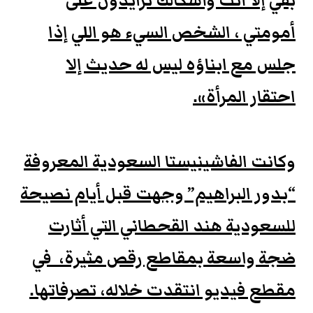
بقي إلا أنت وأشكالك تزايدون على
أمومتي ، الشخص السيء هو اللي إذا
جلس مع ابناؤه ليس له حديث إلا
احتقار المرأة».
وكانت الفاشينيستا السعودية المعروفة
“بدور البراهيم” وجهت قبل أيام نصيحة
للسعودية هند القحطاني التي أثارت
ضجة واسعة بمقاطع رقص مثيرة، في
مقطع فيديو انتقدت خلاله، تصرفاتها.