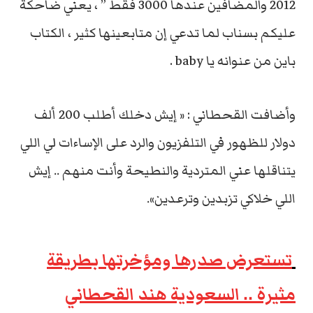
2012 والمضافين عندها 3000 فقط ” ، يعني ضاحكة
عليكم بسناب لما تدعي إن متابعينها كثير ، الكتاب
باين من عنوانه يا baby .
وأضافت القحطاني : « إيش دخلك أطلب 200 ألف
دولار للظهور في التلفزيون والرد على الإساءات لي اللي
يتناقلها عني المتردية والنطيحة وأنت منهم .. إيش
اللي خلاكي تزبدين وترعدين».
تستعرض صدرها ومؤخرتها بطريقة
مثيرة .. السعودية هند القحطاني