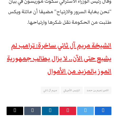
وقال رئيس الوزراء الأسترالي سكوت موريسون في بيان
“نحن بغاية السرور والارتياح” مضيفا أن عائلة ويكس
طلبت من الحكومة نقل شكرها وارتياحها.
الشيخة مريم آل ثاني ساخرة: ترامب لم
يشبع حتى الآن.. لا يزال يطالب جمهورية
الموز بالمزيد من الأموال
الامير تميم بن حمد
الرئيس الأمريكي
مريم آل ثاني
فيسبوك
تويتر
بينتيريست
لينكدإن
Tumblr
البريد