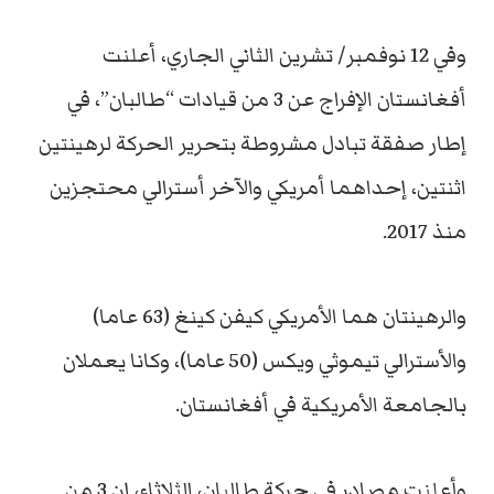
وفي 12 نوفمبر/ تشرين الثاني الجاري، أعلنت
أفغانستان الإفراج عن 3 من قيادات “طالبان”، في
إطار صفقة تبادل مشروطة بتحرير الحركة لرهينتين
اثنتين، إحداهما أمريكي والآخر أسترالي محتجزين
منذ 2017.
والرهينتان هما الأمريكي كيفن كينغ (63 عاما)
والأسترالي تيموثي ويكس (50 عاما)، وكانا يعملان
بالجامعة الأمريكية في أفغانستان.
وأعلنت مصادر في حركة طالبان، الثلاثاء، إن 3 من