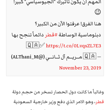
المهم أن يكون تأثيرك "الجيوسياسي" كبير!
😉
هنا الفرق! عرفتوا الآن من الكبير؟
دبلوماسية الوساطة
#قطر
دائماً تنجح بها
🇶🇦✅
https://t.co/0LvqsZL7E3
— 🇶🇦 مــريــم آل ثــانــي (@ALThani_M)
November 23, 2019
وغالباً ما كانت دول الحصار تسخر من حجم دولة
قطر
، وهو الامر الذي دفع وزير خارجية السعودية