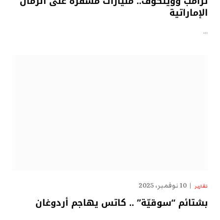
ترامب وويتكوف.. مليارات مشفّرة على الرمال
الإماراتية
…
10 نوفمبر، 2025
تقارير
بشتائم “سوقيّة” .. كاتس يهاجم أردوغان