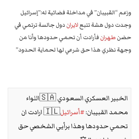
وزعم “القبيبان” في مداخلة فضائية له:”إسرائيل
وجدت دول هشة تتبع
لايران
دول جالسة ترتمي في
حضن
طهران
فأرادت أن تحمي حدودها وأنا من
وجهة نظري هذا حق شرعي لها لحماية الحدود”
الخبير العسكري السعودي 🇸🇦اللواء
محمد القبيبان:
#أسرائيل
🇮🇱 ارادت ان
تحمي حدودها وهذا برأيي الشخصي حق