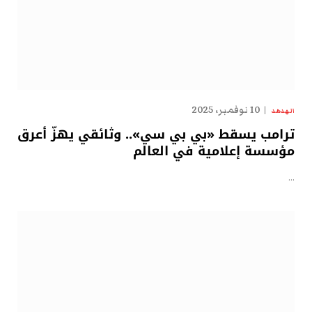
10 نوفمبر، 2025
الهدهد
ترامب يسقط «بي بي سي».. وثائقي يهزّ أعرق
مؤسسة إعلامية في العالم
…