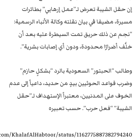
إن حقل الشيبة تعرض لـ”عمل إرهابي” بطائرات
مسيرة، مضيفا في بيان نقلته وكالة الأنباء الرسمية:
“نجم عن ذلك حريق تمت السيطرة عليه بعد أن
خلَّف أضرارًا محدودة، ودون أي إصابات بشرية”.
وطالب “الحبتور” السعودية بالرد “بشكلٍ حازم”
وضرب قواعد الحوثيين بيدٍ من حديد، داعياً إلى عدم
الخوف على المدنيين، معتبراً الإستهداف لـ”حقل
الشيبة” “فعل حرب”. حسب تعبيره
r.com/KhalafAlHabtoor/status/1162775887382794240