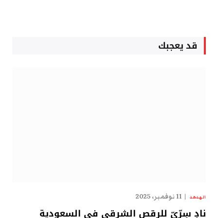
قد يعجبك
11 نوفمبر، 2025
الهدهد
نادٍ سِرِّيّ للرقص الشرقي في السعودية