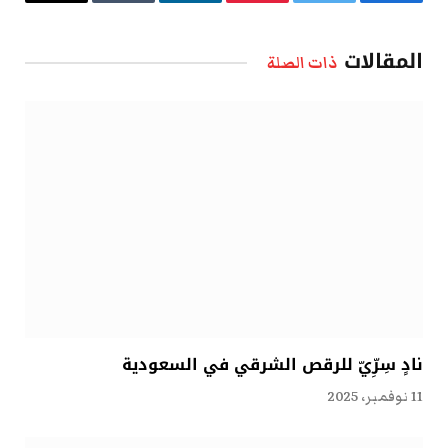
فيسبوك
تويتر
بينتيريست
لينكدإن
Tumblr
البريد
الإلكتروني
المقالات
ذات الصلة
نادٍ سِرِّيّ للرقص الشرقي في السعودية
11 نوفمبر، 2025