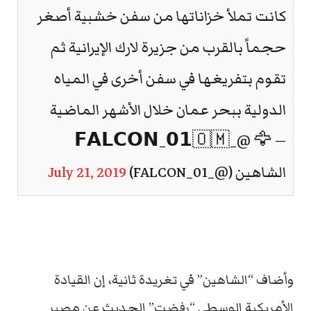
كانت تملأ خزاناتها من سفن خشبية أصغر
حجماً بالقرب من جزيرة لارك الإيرانية ثم
تقوم بتفريغها في سفن أخرى في المياه
الدولية ببحر عمان خلال الأشهر الماضية
— 🦅 @_𝗙𝗔𝗟𝗖𝗢𝗡_𝟬𝟭🇴🇲
الشاهين (@_FALCON_01)
July 21, 2019
وأضاف “الشاهين” في تغريدة ثانية، إن القيادة
الأمريكية الوسطى “رفضت” الحديث عن مصير