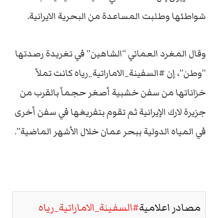
شواطئها وطلبت المساعدة من البحرية الايرانية.
وقال المغرد العماني “الشاهين” في تغريدة رصدتها
“وطن”، إن #السفينة_الاماراتية_رياه كانت تملأ
خزاناتها من سفن خشبية أصغر حجماً بالقرب من
جزيرة لارك الإيرانية ثم تقوم بتفريغها في سفن أخرى
في المياه الدولية ببحر عمان خلال الأشهر الماضية”.
مصادر اعلامية
#السفينة_الاماراتية_رياه