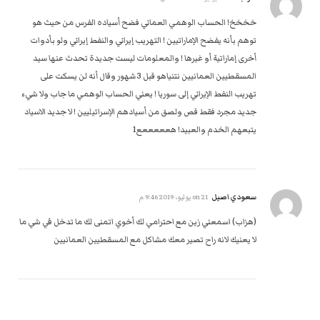
خخخخ! الحساب الوهمي العماني فضح أسياده الفرس من حيث هو
توهم بأنه يفضح الإماراتيين ! التهريب إيراني والنفط إيراني ولو بأدوات
أخرى إماراتية أو غيرها ! والمعلومات ليست جديدة تحدث عنها سيد
المسقطيين العمانيين نتنياهو قبل 3 شهور وقال أنه لن يسكت على
تهريب النفط الإيراني إلى سوريا ! يعني الحساب الوهمي ما جاب ولا شيء
جديد مجرد فقط قص ولصق من أسيادهم الإسرائيليين ! لا جديد الاسياد
يتبعهم الخدم والعبيد! هعععععع1
سعودي اصيل
on
21 يوليو، 2019 9:46 م
(هزاب) اسمعني زين مع احترامي لك أخوي اتمنى لك ما تدخل في شي ما
لا يعنيك لانه راح تصير معك مشاكل مع المسقطيين العمانيين