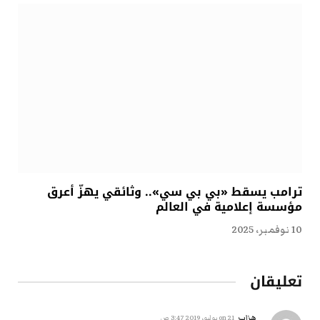
ترامب يسقط «بي بي سي».. وثائقي يهزّ أعرق
مؤسسة إعلامية في العالم
10 نوفمبر، 2025
تعليقان
هزاب
on
21 يوليو، 2019 3:47 ص