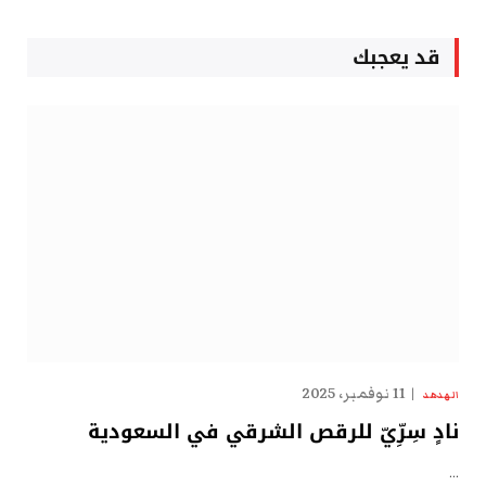
قد يعجبك
11 نوفمبر، 2025
الهدهد
نادٍ سِرِّيّ للرقص الشرقي في السعودية
…