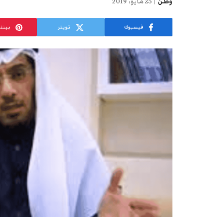
وطن
25 مايو، 2019
فيسبوك
تويتر
بينت