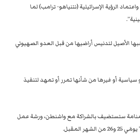
تماد الرؤية الإسرائيلية (نتنياهو- ترامب) لما
نية”.
ا الأصيل لتدنيس أراضيها من قبل العدو الصهيوني
سياسية أو غيرها من شأنها تمرر أو تمهد لتنفيذ
 المنامة ستستضيف بالشراكة مع واشنطن، ورشة عمل
ر المقبل.