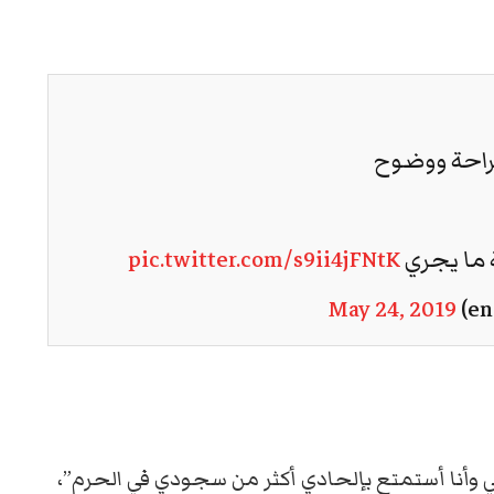
راحة ووضوح
 ما يجري
pic.twitter.com/s9ii4jFNtK
May 24, 2019
وبي وأنا أستمتع بإلحادي أكثر من سجودي في الحرم”،