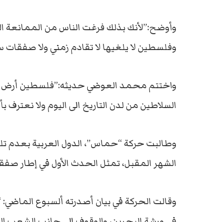
وأوضح:”لأنك بذلك فرغت الناس من الممانعة ال
وفلسطين لا يلغيها لا تقادم زمني ولا صفقات 
واختتم محمد العوضي حديثه:”فلسطين أرض خ
السلاطين من لدن التاريخ الى اليوم ولا نعترف 
وطالبت حركة “حماس”، الدول العربية بعدم تلب
الشهر المقبل، تمثل الحدث الأول في إطار صفقة 
وقالت الحركة في بيان أصدرته ألسبوع الماضي: 
في ورشة البحرين، والوقوف إلى جانب الشعب ال