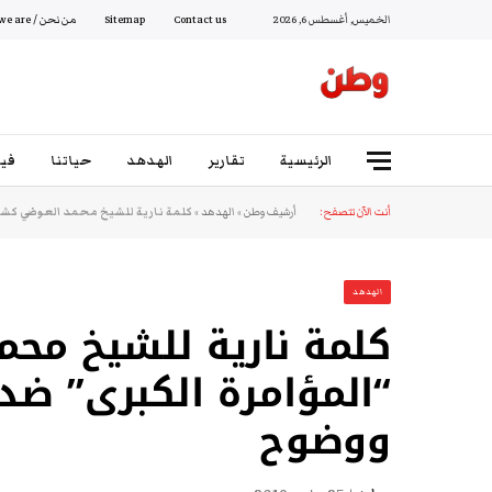
الخميس, أغسطس 6, 2026
Contact us
Sitemap
من نحن / Who we are
الرئيسية
تقارير
الهدهد
حياتنا
فيد
أنت الآن تتصفح:
أرشيف وطن
»
الهدهد
»
كلمة نارية للشيخ محمد العوضي كشف 
الهدهد
كلمة نارية للشيخ مح
“المؤامرة الكبرى” ضد 
ووضوح