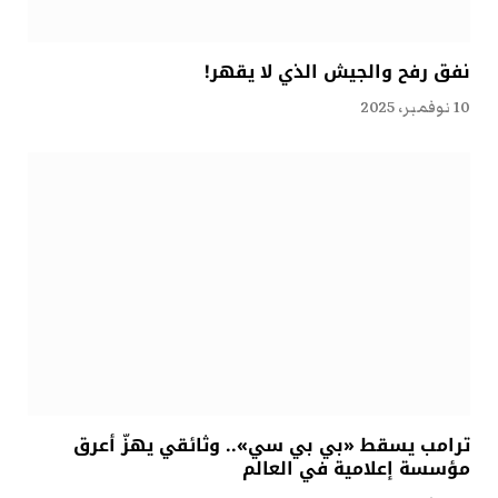
نفق رفح والجيش الذي لا يقهر!
10 نوفمبر، 2025
ترامب يسقط «بي بي سي».. وثائقي يهزّ أعرق
مؤسسة إعلامية في العالم