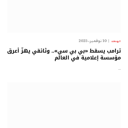
10 نوفمبر، 2025
الهدهد
ترامب يسقط «بي بي سي».. وثائقي يهزّ أعرق
مؤسسة إعلامية في العالم
…