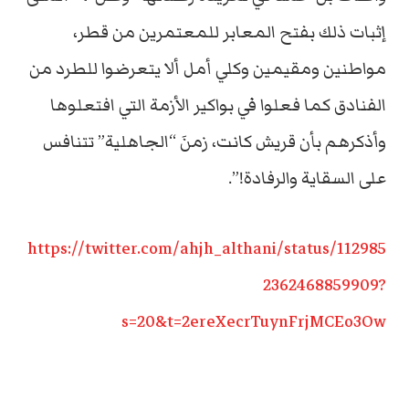
إثبات ذلك بفتح المعابر للمعتمرين من قطر،
مواطنين ومقيمين وكلي أمل ألا يتعرضوا للطرد من
الفنادق كما فعلوا في بواكير الأزمة التي افتعلوها
وأذكرهم بأن قريش كانت، زمنَ “الجاهلية” تتنافس
على السقاية والرفادة!”.
https://twitter.com/ahjh_althani/status/112985
2362468859909?
s=20&t=2ereXecrTuynFrjMCEo3Ow