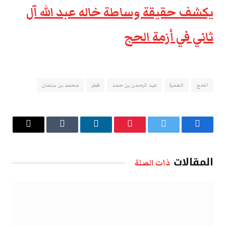
يكشف حقيقة وساطة خاله عبد الله آل
ثاني في أزمة الحج
الحج
العمرة
عبد الرحمن بن حمد
قطر
محمد بن سلمان
فيسبوك
تويتر
بينتيريست
لينكدإن
Tumblr
البريد
الإلكتروني
المقالات
ذات الصلة