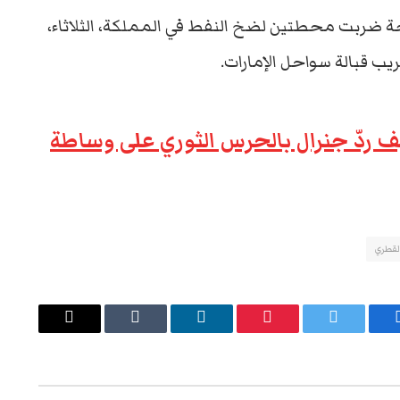
حة ضربت محطتين لضخ النفط في المملكة، الثلاثاء،
ب قبالة سواحل الإمارات.
 كيف ردّ جنرال بالحرس الثوري على وساطة
القطري
يسبوك
تويتر
بينتيريست
لينكدإن
Tumblr
البريد
الإلكتروني