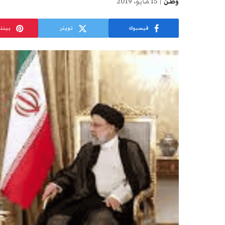
وطن
15 مايو، 2019
فيسبوك
تويتر
بينت