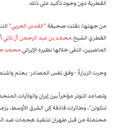
القطرية دون وجود تأكيد على ذلك.
من جهتها، نقلت صحيفة “
القدس العربي
” الل
القطري الشيخ
محمد بن عبد الرحمن آل ثاني
أج
الماضيين، التقى خلالها نظيره الإيراني
محمد جو
وجرت الزيارةُ –وفق نفس المصادر- بعلم واشنط
وتصاعد التوتر مؤخراً بين إيران والولايات المتح
لنكولن”، وطائرات قاذفة إلى الشرق الأوسط، ب
محتملة من قبل طهران لتنفيذ هجمات ضد القوا