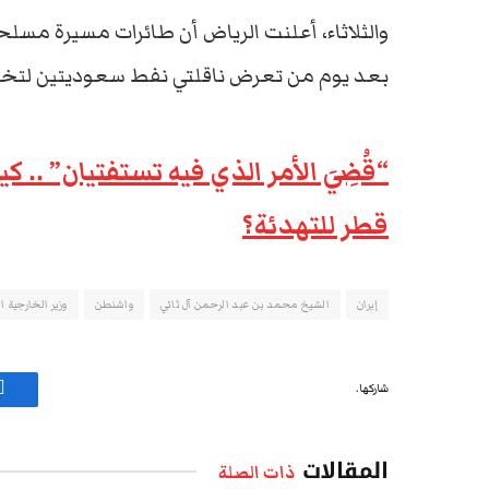
والثلاثاء، أعلنت الرياض أن طائرات مسيرة مسل
بعد يوم من تعرض ناقلتي نفط سعوديتين لتخري
“قُضِيَ الأمر الذي فيه تستفتيان” ..
قطر للتهدئة؟
إيران
الشيخ محمد بن عبد الرحمن آل ثاني
واشنطن
وزير الخارجية 
شاركها.
ف
المقالات
ذات الصلة