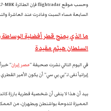
السابعة مساء السبت وغادرت عند العاشرة والنص
ما الذي يمنح قطر أفضلية الوساطة ب
السلطان هيثم مقيدة
في اليوم التالي نشرت صحيفة “
عصر إيران
” خبراً
إيرانياً نفى لـ”بي بي سي” أن يكون الأمير القطري 
بيد أن هذا لا ينفى أن شخصية قطرية بارزة كانت 
المميزة للدوحة بواشنطن وبطهران، من الممكن 