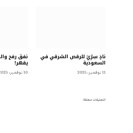
نادٍ سِرِّيّ للرقص الشرقي في
نفق رفح وال
السعودية
يقهر!
11 نوفمبر، 2025
10 نوفمبر، 2025
التعليقات مغلقة.