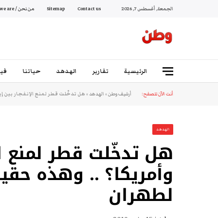
الجمعة, أغسطس 7, 2026
Contact us
Sitemap
من نحن / Who we are
الرئيسية
تقارير
الهدهد
حياتنا
فيد
أنت الآن تتصفح:
أرشيف وطن
»
الهدهد
»
هل تدخّلت قطر لمنع الإنفجار بين إير
الهدهد
هل تدخّلت قطر لمنع ال
وأمريكا؟ .. وهذه حقيق
لطهران