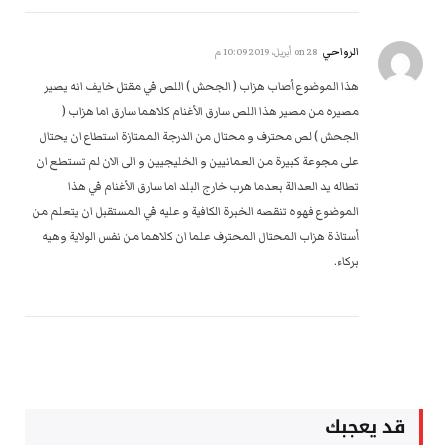
الرواحي
on
28 أبريل، 2019 10:09 م
هذا الموضوع أصاب هزاب ( الجحش ) اللص في مقتل خايف انه يصير
مصيره من مصير هذا اللص سارق الأغنام كلاهما سارق اما هزاب (
الجحش ) لص محترف و محتال من الدرجة الممتازة استطاع ان يحتال
على مجوعة كبيرة من العمانيين و الخليجيين و الى الان لم تستطع ان
تطاله يد العدالة بعدما هرب خارج البلد اما سارق الأغنام في هذا
الموضوع فهوه تنقصه الخبرة الكافية و عليه في المستقبل ان يتعلم من
أستاذة هزاب المحتال المحترف علما ان كلاهما من نفس الولاية وهيه
بركاء.
قد يعجبك