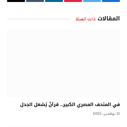
فيسبوك
تويتر
بينتيريست
لينكدإن
Tumblr
البريد
الإلكتروني
المقالات
ذات الصلة
في المتحف المصري الكبير.. قرآنٌ يُشعل الجدل
11 نوفمبر، 2025