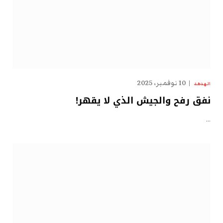
10 نوفمبر، 2025
الهدهد
نفق رفح والجيش الذي لا يقهر!
…