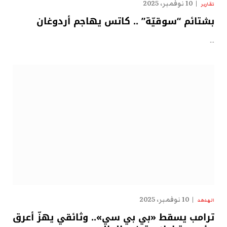
10 نوفمبر، 2025
تقارير
بشتائم “سوقيّة” .. كاتس يهاجم أردوغان
…
10 نوفمبر، 2025
الهدهد
ترامب يسقط «بي بي سي».. وثائقي يهزّ أعرق