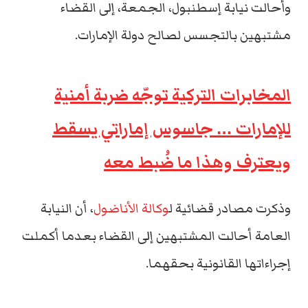
وأحالت نيابة إسطنبول، الجمعة، إلى القضاء
مشتبهين بالتجسس لصالح دولة الإمارات.
المخابرات التركية توجّه ضربة أمنية
للإمارات … جاسوس إماراتي يسقط
ويعترف وهذا ما ضُبط معه
وذكرت مصادر قضائية ل
وكالة الأناضول
، أن النيابة
العامة أحالت المشتبهين إلى القضاء بعدما أكملت
إجراءاتها القانونية بحقهما.