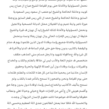
نحمل المسؤولية والأمانة حتى يوم القيامة الشيخ صباح ال صباح ريس
كويت وعائلتة الحاكمة والشيخ ابو متعب ال سعود ريس السعودية
السابق وعائلتة الحاكمة والشيخ حمد ال ثاني ريس قطر السابق وزوجتة
موزة ناصر وابنة تميم وبابا الفتيكان ممثل الديانة المسحية والانجيل
ونحمل المسؤولية والأمانة كذلك الشيخ زايد آل نهيان ف قبرة والشيخ
خليفة ال نهيان ريس الإمارات الحالي وال نهيان رجالا ونساء ونحمل
المسوؤلية والامانة جميع رؤساء وقادة الدول الذين ظلمونا بهم ف منام
واليقضة باكاذيب بدون وجة حق حتى قيام الساعة ف الدنيا والآخرة ف
كل شئ والله ع مااقوله لشهيد وانا رجل مسلم سني المذهب مثقف
متخصص ف علوم اللغة والأدب ليس لي علاقة بالظلم والكذب والخداع
والفبركات برؤساء وقادة دول أين العدالة الإلهية والحرية وحقوق
الإنسان ماذنبنا من يحمينا ماذنبنا من كل هذه الكلمات والظلم ظلمات
حتى يوم القيامة ونحن واضحون لا نسمح بالتأمر ضدنا بالكذب ولم
نسمح بتأليف الأكاذيب والخداع باسم رؤساء اوقادة دول بدون وجة حق
وأقسم هويتي الآن ع أنني من الإمارات خوفا ع حياتي وحياة اهلي ونطالب
حقوقنا والعدالة ف موضوعنا اناشد حقوق الإنسان النزيهة أن وجدت
ولاتحسبنا الله غافلا عما يعمل الظالمون صدق اللة العظيم وحسبي اللة
ع كل الظالمين اللهم احشر الظالمون ف جهنم وبئس المهاد أين العداله