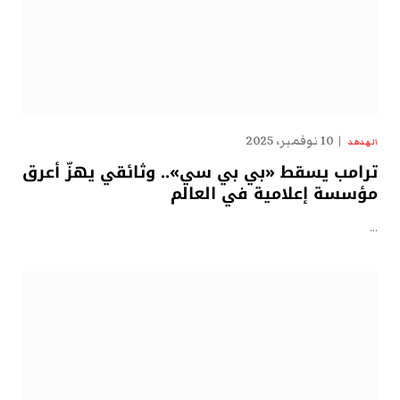
10 نوفمبر، 2025
الهدهد
ترامب يسقط «بي بي سي».. وثائقي يهزّ أعرق
مؤسسة إعلامية في العالم
…