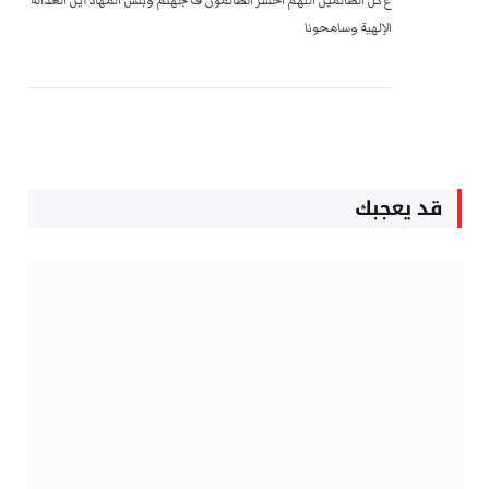
الإلهية وسامحونا
قد يعجبك