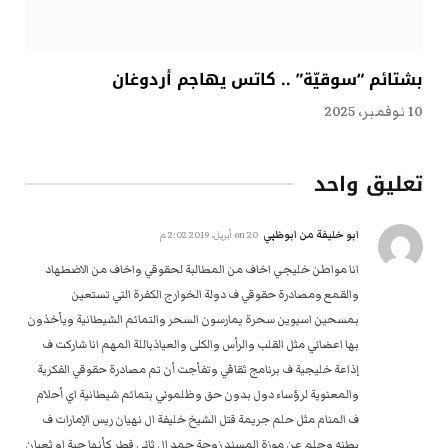
بشتائم “سوقيّة” .. كاتس يهاجم أردوغان
10 نوفمبر، 2025
تعليق واحد
ابو خليفة من ابوظبي
on
20 أبريل، 2019 2:02 م
انا مواطن خليجي اخاف من المطالبة لحقوقي واخاف من الاضطهاد
والقمع ومصادرة حقوقي ف دولة الخوارج الكفرة التي تستعين
بمسحين اسيوين سحرة يمارسون السحر والتمائم الشيطانية ويأخذون
بها اعضائي مثل القلب والرأس والكلى والعياذباللة المهم انا شاركت ف
إذاعة خليجية ف برنامج ثقافي وتفأجت أن تم مصادرة حقوقي الفكرية
والمعنوية لرؤساء دول بدون حق وظلموني بتمائم شيطانية اي أحلام
ف المنام مثل حلم جريمة قتل الشيخ خليفة ال نهيان ريس الإمارات ف
بطنه وحلم عن موزة المسند زوجة حمد ال ثاني قطر كأنها حية او ثعبان