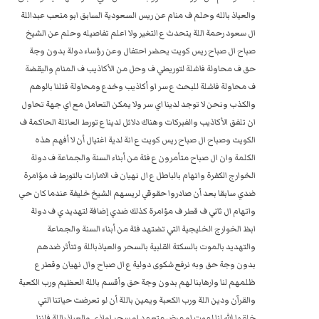
والعياذ بالله وحلم ف منام عن ريس السعودية السابق ابو متعب عبداللة
ال سعود رحمة اللة يتحدث ع التغير ولا اعلم تفاصيله وحلم عن الشيخ
صباح ال صباح ريس كويت يحضر احتفال وعن رؤساء دولة بدون وجة
حق ف محاولة فاشلة لتوريطي ف وحل من الأكاذيب ف المنام واليقضة
ف محاولة فاشلة للبحث ع سر او أكاذيب وخدع ومحاولة قتلنا بالوهم
والكذب ونحن لا توجد لدينا اي سر ولا يمكن التعامل مع اي جهة تحاول
ان تلفق الأكاذيب والفبركات وهناك دلائل لدينا ع تورط العائلة الحاكمة ف
الكويت وصباح ال صباح ريس كويت ع انة لدية اغتيال أن لا أفهم هذه
الكلمة وان ال صباح متأمرون ع فئة من أبناء السنة والجماعة ف دولة
الخوارج الكفرة واتهام بالباطل ع ال نهيان ف الامارات بالتورط ف مؤامرة
ضدي سابقا بعد أن صادروا حقوقي لريسهم الشيخ خليفة عندما كان حي
واتهام ال ثاني ف قطر ف مؤامرة كذلك ضدي إضافة لتهديد ي ف دولة
ابظ الخوارج الخليجية التي تضتهد فئة من أبناء السنة والجماعة
والتهديد بالموت بالسكتة القلبية بالسحر والعياذباللة وتتأثر ضدهم
بدون وجة حق وبه نرفع شكوى دولية ع ال صباح وال نهيان وقطر ع
ظلمهم لنا وارهابنا لهم بدون وجة حق وأقسم باللة العظيم ورب الكعبة
والقرآن ودين اللة ورب الكعبة ويمين باللة أن لو تعرضت حياتنا التي
خلقها الله لنا لموت او مرض متعمد او سحر اواذى والعياذباللة فإننا