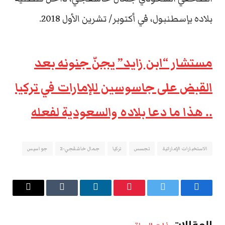
بلاده بإسطنبول، في أكتوبر/ تشرين الأول 2018.
مستشار “ابن زايد” يجنّ جنونه بعد
القبض على جاسوسين للإمارات في تركيا
.. هذا ما دعا بلاده والسعودية لفعله
الاستخبارات الإماراتية
تجسس
تركيا
جمال خاشقجي-2
جواسيس
فيسبوك
تويتر
بينتيريست
لينكدإن
Tumblr
البريد
الإلكتروني