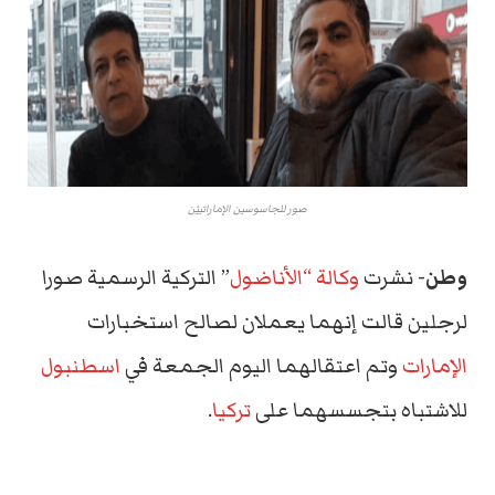
صور للجاسوسين الإماراتييْن
وطن-
نشرت
وكالة “الأناضول
” التركية الرسمية صورا
لرجلين قالت إنهما يعملان لصالح استخبارات
الإمارات
وتم اعتقالهما اليوم الجمعة في
اسطنبول
للاشتباه بتجسسهما على
تركيا
.