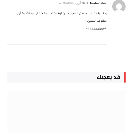
بنت السلطنه
on
11 أبريل، 2019 12:16 م
إذا عرف السبب بطل العجب من توقعات عبدالخالق عبدالله بشأن
سقوط البشير.
هههههههههه
قد يعجبك