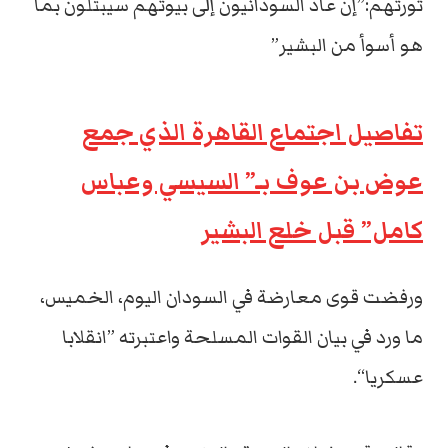
ثورتهم:”إن عاد السودانيون إلى بيوتهم سيبتلون بما
هو أسوأ من البشير”
تفاصيل اجتماع القاهرة الذي جمع
عوض بن عوف بـ” السيسي وعباس
كامل” قبل خلع البشير
ورفضت قوى معارضة في السودان اليوم، الخميس،
ما ورد في بيان القوات المسلحة واعتبرته ”انقلابا
عسكريا“.