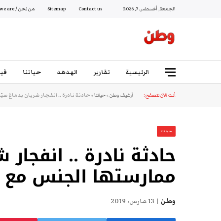
الجمعة, أغسطس 7, 2026
Contact us
Sitemap
من نحن / Who we are
الرئيسية
تقارير
الهدهد
حياتنا
فيد
أنت الآن تتصفح:
أرشيف وطن
»
حياتنا
»
حادثة نادرة .. انفجار شريان بدماغ سي
حياتنا
حادثة نادرة .. انفجار 
ممارستها الجنس مع ش
وطن
13 مارس، 2019