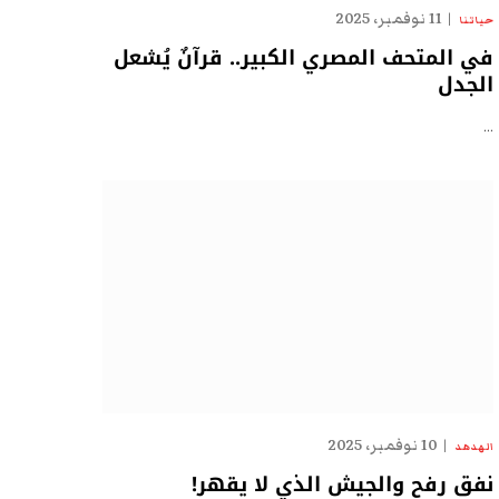
11 نوفمبر، 2025
حياتنا
في المتحف المصري الكبير.. قرآنٌ يُشعل
الجدل
…
10 نوفمبر، 2025
الهدهد
نفق رفح والجيش الذي لا يقهر!