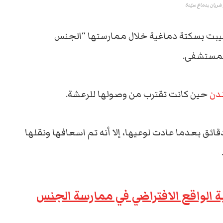
شريان بدماغ سيّدة
 أصيبت بسكتة دماغية خلال ممارستها “الجنس
المستشفى.
دن
حين كانت تقترب من وصولها للرعشة.
ى الرغم من معاناتها من ألم الرأس لمدة 3 دقائق بعدما عادت لوعيها، إلا أنه تم اسعافها ونقلها