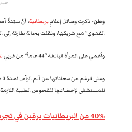
انفجار 
وطن-
ذكرت وسائل إعلامٍ
بريطانية
، أنّ سيّدةً
الفموي” مع شريكها، ونقلت بحالة طارئة إلى 
وأغمي على المرأة البالغة “44 عاماً” من غربي
لن
وعل
للمستشفى لإخضاعها للفحوص الطبية اللازمة.
40% من البريطانيات يرغبن في تجربة الواقع الافتراضي في ممارسة الجنس