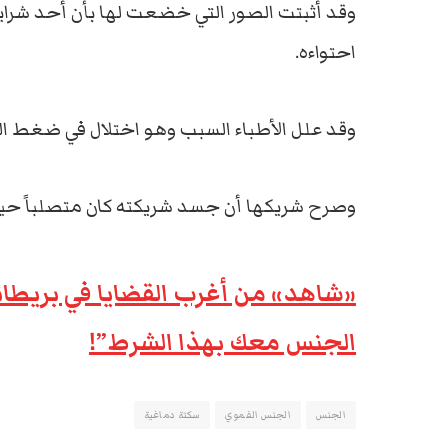
وقد أثبتت الصور التي خضعت لها بأن أحد شرايي
احتواءه.
وقد علل الأطباء السبب وهو اختلال في ضغط الدم
وصرح شريكها أن جسد شريكته كان متصلباً حين
«شاهد» من أغرب القضايا في بريطان
الجنس معك بهذا الشرط”!
الجنس
الجنس الفموي
سكتة دماغية