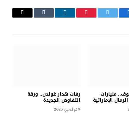
يسبوك
تويتر
بينتيريست
لينكدإن
Tumblr
البريد
الإلكتروني
ف.. مليارات
رفات هدار غولدن.. ورقة
لرمال الإماراتية
التفاوض الجديدة
9 نوفمبر، 2025