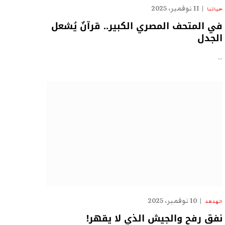
11 نوفمبر، 2025
حياتنا
في المتحف المصري الكبير.. قرآنٌ يُشعل
الجدل
…
10 نوفمبر، 2025
الهدهد
نفق رفح والجيش الذي لا يقهر!