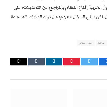
 الغربية إقناع النظام بالتراجع عن التعديلات، على
 لكن يبقى السؤال المهم: هل تريد الولايات المتحدة
القاهرة
خليل العناني
يسبوك
تويتر
بينتيريست
لينكدإن
Tumblr
البريد
الإلكتروني