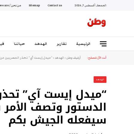
الجمعة, أغسطس 7, 2026
Contact us
Sitemap
من نحن / Who we are
الرئيسية
تقارير
الهدهد
حياتنا
فيد
أنت الآن تتصفح:
أرشيف وطن
»
الهدهد
»
“ميدل إيست آي” تحذر المصريين من ت
الهدهد
“ميدل إيست آي” تحذر
الدستور وتصف الأمر بـ
سيفعله الجيش بكم