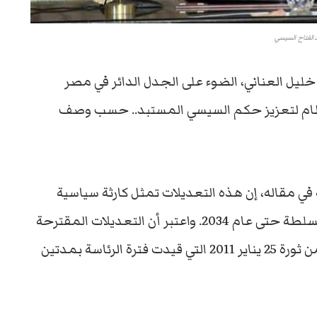
الفتاح السيسي
يل العناني، الضوء على الجدل الدائر في مصر
لنظام لتعزيز حكم السيسي المستبد.. حسب وصف
 في مقاله، إن هذه التعديلات تمثل كارثة سياسية
لأنها ستمهد الطريق لشخص واحد ليظل في السلطة حتى عام 2034. واعتبر أن التعديلات المقترحة
تمثل انتكاسة أيضا للإنجازات القليلة المتبقية من ثورة 25 يناير 2011 التي قيدت فترة الرئاسة بمدتين