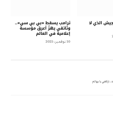
جيش الذي لا
ترامب يسقط «بي بي سي»..
وثائقي يهزّ أعرق مؤسسة
إعلامية في العالم
10 نوفمبر، 2025
د…اركضي يا بهائم