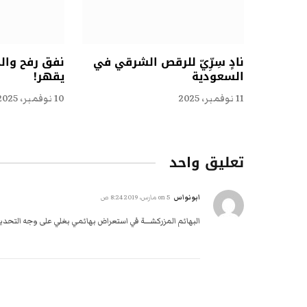
نادٍ سِرِّيّ للرقص الشرقي في
نفق رفح وال
السعودية
يقهر!
11 نوفمبر، 2025
10 نوفمبر، 2025
تعليق واحد
ابونواس
on
5 مارس، 2019 8:24 ص
البهائم المزركشــــة في استعراض بهائمي بغلي على وجه التحدي