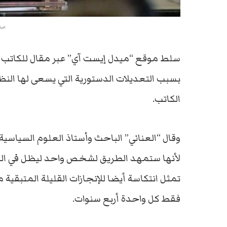
عبد
سلط موقع “ميدل إيست آي” عبر مقال للكاتب خل
بسبب التعديلات الدستورية التي يسعى لها ا
الكاتب.
وقال “العناني” الباحث وأستاذ العلوم السياسية
فقط كل واحدة أربع سنوات.