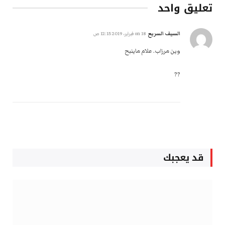
تعليق واحد
السيف السريع
on
18 فبراير، 2019 12:15 ص
وين مرزاب. علام ماينبح
??
قد يعجبك