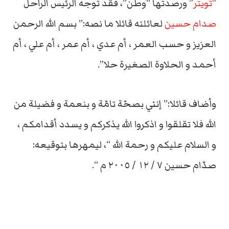
“تويتر”
ورصدتها “وطن”، فقد توجه الرئيس الراحل
صدام حسين
لعائلته قائلا ما نصه:” بسم الله الرحمن
العزيز و حسب العمر ، أم عدي ، أم عمر ، أم علي ، أم
أحمد و الحلاوة الصغيرة حلا”.
وأضاف قائلا:” إنني بصحّة تامّة و بنعمة و فضيلة من
الله فلا تقلقوا و اذكروا الله يذكركم و يسدد أقدامكم ،
و السلام عليكم و رحمة الله “، ليمهرها بتوقيعه:
صدّام حسين ٧ / ١٢ / ٢٠٠٥ م “.