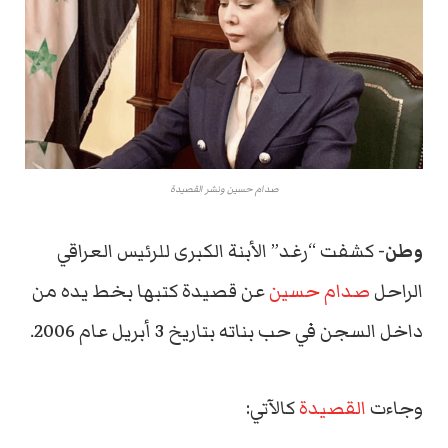
صدام حسين ونشر القصيدة
وطن-
كشفت “رغد” الأبنة الكبرى للرئيس العراقي
الراحل
صدام حسين
عن قصيدة كتبها بخط يده من
داخل السجن في حب بناته بتاريخ 3 أبريل عام 2006.
وجاءت
القصيدة
كالآتي: