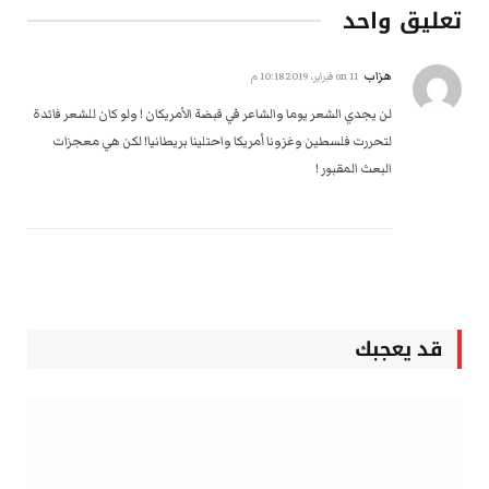
تعليق واحد
هزاب
on
11 فبراير، 2019 10:18 م
لن يجدي الشعر يوما والشاعر في قبضة الأمريكان ! ولو كان للشعر فائدة
لتحررت فلسطين وغزونا أمريكا واحتلينا بريطانيا! لكن هي معجزات
البعث المقبور !
قد يعجبك