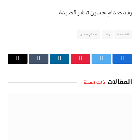
رغد صدام حسين تنشر قصيدة
القصيدة
رغد
صدام حسين
فيسبوك
تويتر
بينتيريست
لينكدإن
Tumblr
البريد
الإلكتروني
المقالات
ذات الصلة