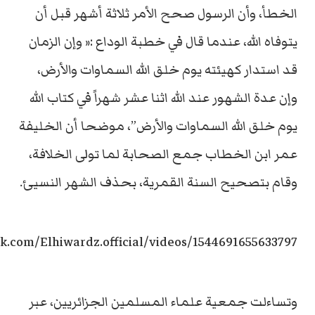
الخطأ، وأن الرسول صحح الأمر ثلاثة أشهر قبل أن
يتوفاه الله، عندما قال في خطبة الوداع :« وإن الزمان
قد استدار كهيئته يوم خلق الله السماوات والأرض،
وإن عدة الشهور عند الله اثنا عشر شهراً في كتاب الله
يوم خلق الله السماوات والأرض”، موضحا أن الخليفة
عمر ابن الخطاب جمع الصحابة لما تولى الخلافة،
وقام بتصحيح السنة القمرية، بحذف الشهر النسيئ.
k.com/Elhiwardz.official/videos/1544691655633797/
وتساءلت جمعية علماء المسلمين الجزائريين، عبر