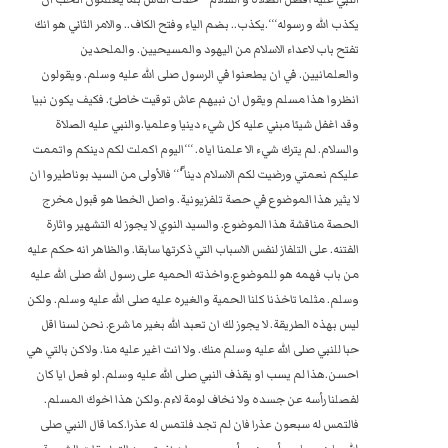
يكذب الله و رسوله‘‘‘.يكذب.. بضم الياء وفتح الكاف.. والامر الثاني هو انك
تفتح باب لاعداء الاسلام من اليهود والمسيحيين. والملحدين
والعلمانيين. في ان يطعنوا في الرسول صلى الله عليه وسلم. ويقولون
انظروا هذا مسلم ويقول ان نبيهم عاش توقيت خاطئ. فكيف يكون نبيا
وقد اغفل شيئا مبني عليه كل شيء دينيا وعلميا.والنبي عليه الصلاة
والسلام. لم يترك شيء الا علمنا اياه. ‘‘‘اليوم اكملت لكم دينكم واتممت
عليكم نعمتي ورضيت لكم الاسلام دينا‘ً‘‘ فالأولى من السيد بوناطيروا ان
لا يثير هذا الموضوع في حصة تلفزيونية. واصل الخطا هو قبول مخرج
الحصة مناقشة هذا الموضوع. والسيد النوي لا يجوز له التشهير واثارة
الفتنه. على التلفاز لنفس الاسباب التي ذكرتها سابقا. والظاهر انه حكم عليه
من باب فهمه هو للموضوع.واخذته الحميه على رسول الله صلى الله عليه
وسلم. مثلما تاخذنا كلنا الحمية والغيره عليه صلى الله عليه وسلم. ولكن
ليس بهذه الطريقة. لا يجوز لك ان تعبد الله بغير ما شرع. نحن لسنا اقل
حبا للنبي صلى الله عليه وسلم منك. ولا انت اغير عليه منا. ولاكن بالتي هي
احسن.هذا لم يسب او يقذف النبي صلى الله عليه وسلم. لو فعل ايا كان
لفصلنا رأسه عن جسده ولا نخاف لومة لاءم.ولكن هذا اخوك المسلم.
فالتمس له سبعون عذرا فان لم تجد فلتمس له عذرا.كما قال النبي صلى