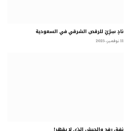
نادٍ سِرِّيّ للرقص الشرقي في السعودية
11 نوفمبر، 2025
نفق رفح والجيش الذي لا يقهر!