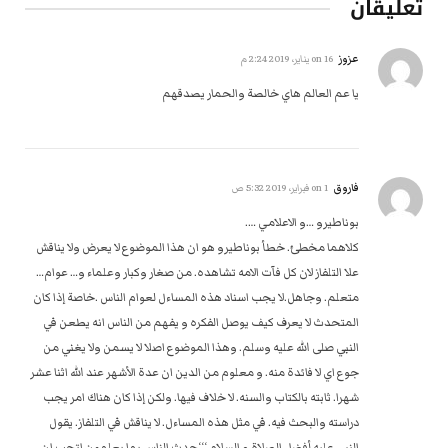
تعليقان
عزوز
on
16 يناير، 2019 2:24 م
يا عم العالم هاي خالصة والحمار يصدقهم
فاروق
on
1 فبراير، 2019 5:32 ص
بوناطيرو …و الاعلامي ….
كلاهما مخطئ. خطأ بوناطيرو هو ان هذا الموضوع لا يعرض ولا يناقش
علا التلفاز لان كل فآت الامه تشاهده. من صغار وكبار وعلماء و… عوام…
متعلم. وجاهل.لا يجب اسناد هذه المساءل لعوام الناس .خاصة إذا كان
المتحدث لا يعرف كيف يوصل الفكره و يفهم من الناس انه يطعن في
النبي صلى الله عليه وسلم. وهذا الموضوع اصلا لا يسمن ولا يغني من
جوع اي لا فائدة منه. و معلوم من الدين ان عدة الأشهر عند الله اثنا عشر
شهرا. ثابته بالكتاب والسنه. لا خلاف فيها. ولكن إذا كان هناك امر يجب
دراسته والبحث فيه. في مثل هذه المساءل. لا يناقش في التلفاز. يقول
النبي عليه أفضل الصلاة و السلام ‘‘‘حدث الناس بما يعلمون اتحب ان