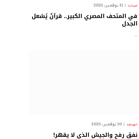
11 نوفمبر، 2025
حياتنا
في المتحف المصري الكبير.. قرآنٌ يُشعل
الجدل
…
10 نوفمبر، 2025
الهدهد
نفق رفح والجيش الذي لا يقهر!