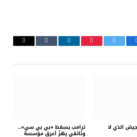
يسبوك
تويتر
بينتيريست
لينكدإن
Tumblr
البريد
الإلكتروني
جيش الذي لا
ترامب يسقط «بي بي سي»..
وثائقي يهزّ أعرق مؤسسة