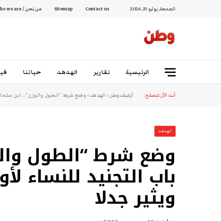
الجمعة, يوليو 31, 2026
Contact us
Sitemap
من نحن / Who we are
الرئيسية
تقارير
الهدهد
حياتنا
فيد
أنت الآن تتصفح:
أرشيف وطن
»
الهدهد
»
وضع شرط “الطول والوزن”.. ابن سلمان 
الهدهد
وضع شرط “الطول والو
باب التجنيد للنساء لأو
ويثير جدلا