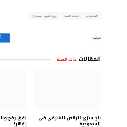
السعودية
تجنيد النساء
ولي العهد السعودي
شاركها.
ف
المقالات
ذات الصلة
نادٍ سِرِّيّ للرقص الشرقي في
نفق رفح وال
السعودية
يقهر!