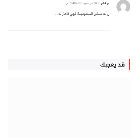
ابوعمر
on
9 ديسمبر، 2018 9:48 ص
ان لم تــــكن السعوديـــة فهي الامارات….
قد يعجبك