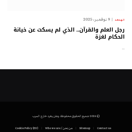
9 نوفمبر، 2025
الهدهد
رجل العلم والقرآن.. الذي لم يسكت عن خيانة
الحكام لغزة
…
© 2026 جميع الحقوق محفوظة. وطن يغرد خارج السرب
Contact us
Sitemap
من نحن / Who we are
Cookie Policy (EU)