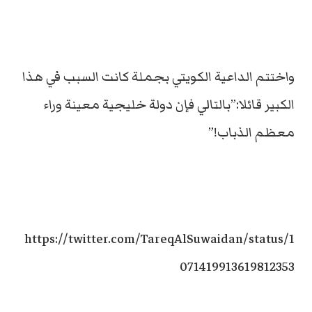
واختتم الداعية الكويتي بجملة كانت السبب في هذا
الكبير قائلا:”بالتالي فإن دولة خليجية معينة وراء
معظم الذباب!”
https://twitter.com/TareqAlSuwaidan/status/1
071419913619812353