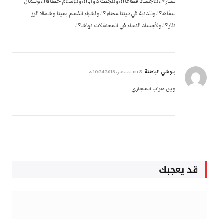
نشَارا؟!،للأجساد قطَاعا؟!،وللجثث ذوابا؟!،وللإسلام خطافا؟!،وللمال
سفَاها؟!.وللدنية في ديننا عطاءا؟!.ولشراء الذمم يمينا وشمالا الرز
نثارا؟!.ولأجساد النساء في المعتقلات نهاشا؟!.
بلوشي الباطنة
on
5 ديسمبر، 2018 10:24 م
وين هزاب المجاري
قد يعجبك