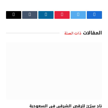
فيسبوك
تويتر
بينتيريست
لينكدإن
Tumblr
البريد
الإلكتروني
المقالات
ذات الصلة
نادٍ سِرِّيّ للرقص الشرقي في السعودية