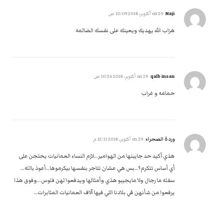
Naji
on
29 أكتوبر، 2018 10:09 ص
هزاب الله يهديك ويعينك على نفسك الضالمه
‪qalb insan‬‏
on
29 أكتوبر، 2018 10:26 ص
حمامه و غراب
وردة الصحراء
on
29 أكتوبر، 2018 12:11 م
هذي أكيد حد جايبنها من الهوامير…لازم النساء العمانيات يحتجن على
أي أساس تتكرم؟…بس هي عشان تتاجر بنفسها بيكرموها…أعوذ بالله…
سفله ما رجال ولا مايجيبو هذي وأمثالها ويدفعوا لهن فلوس…وفوق هذا
يرفعوا من شأنهن في بلادنا اللي فيها آلاف العمانيات المثابرات…