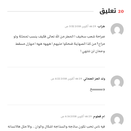
تعليق
20
هزاب
on
29 أكتوبر، 2018 3:52 ص
صراحة شعب سخيف ! المطر من الله تعالى فكيف ينسب لممثلة ولو
مزاح؟ من كذا الصهاينة ضحكوا عليهم ! هههه ههه ! مهازل مسقط
وعمان لن تنتهي !
ولد العز العماني
on
29 أكتوبر، 2018 4:22 ص
ويييييييييع
ام فطوم
on
29 أكتوبر، 2018 6:16 ص
فيه ناس تحب تكون ساذجه والسذاجه اشكال والوان .. والا مثل هالانسانه