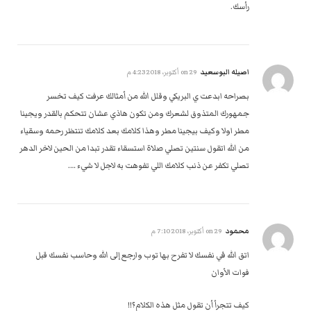
رأسك.
اصيله البوسعيد
on
29 أكتوبر، 2018 4:23 م
بصراحه ابدعت ي البريكي وقلل الله من أمثالك عرفت كيف تخسر
جمهورك المتذوق لشعرك ومن تكون هاذي عشان تتحكم بالقدر ويجينا
مطر اولا وكيف بيجينا مطر وهذا كلامك بعد كلامك تنتظر رحمه وسقياء
من الله اتقول سنتين تصلي صلاة استسقاء تقدر تبدا من الحين لاخر الدهر
تصلي تكفر عن ذنب كلامك اللي تفوهت به لاجل لا شيء ….
محمود
on
29 أكتوبر، 2018 7:10 م
اتق الله في نفسك لا تفرح بها توب وارجع إلى الله وحاسب نفسك قبل
فوات الأوان
كيف تتجرأ أن تقول مثل هذه الكلام؟!!