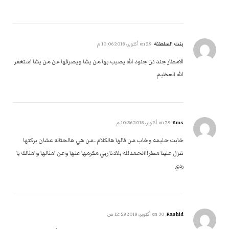
بنت السلطنه
on
29 أكتوبر، 2018 10:06 م
الامطار جند نن جنود الله يصيب بها من يشا ويصرفها عن من يشا استغفر
الله العظيم
Sms
on
29 أكتوبر، 2018 10:56 م
خابت حليمه وخاب من قالها هالكلام..من هي هالحثاله عشان بركتها
تنزل علينا مطر!!الحمدلله بلادنا ربي مكرمها عنها وعن امثالها وامثالك يا
ردي
Rashid
on
30 أكتوبر، 2018 12:58 ص