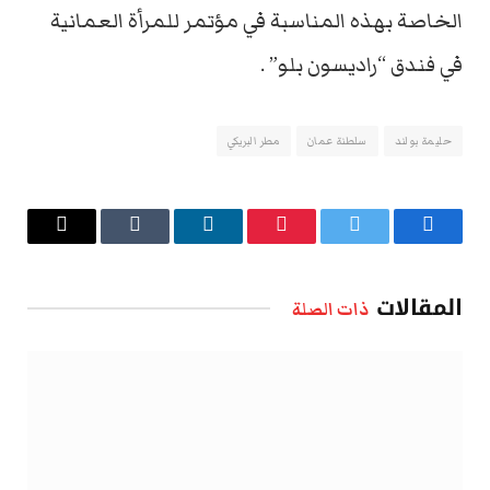
الخاصة بهذه المناسبة في مؤتمر للمرأة العمانية
في فندق “راديسون بلو” .
حليمة بولند
سلطنة عمان
مطر البريكي
فيسبوك
تويتر
بينتيريست
لينكدإن
Tumblr
البريد
الإلكتروني
المقالات
ذات الصلة