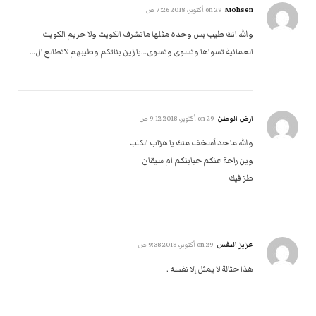
Mohsen
on
29 أكتوبر، 2018 7:26 ص
والله انك طيب بس وحده مثلها ماتشرف الكويت ولا حريم الكويت
العمانية تسواها وتسوى وتسوى…يا زين بناتكم وطيبهم لاتطالع ال…
ارض الوطن
on
29 أكتوبر، 2018 9:12 ص
والله ما حد أسخف منك يا هزاب الكلب
وين راحة عنكم حبابتكم ام سيقان
طز فيك
عزيز النفس
on
29 أكتوبر، 2018 9:38 ص
هذا حثالة لا يمثل إلا نفسه .