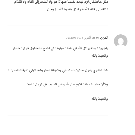
مثل هالاشكال لازم نبعد نفسنا عنها لا هو ولا الشعر إلى ألقاه ولا الكلام
التافه إلى قاله الأمطار تنزل بقدرة الله عز وجل
المري
on
30 أكتوبر، 2018 2:02 ص
ياجريدة وطن اتق الله في هذا العبارة التي تضع المخلوق فوق الخالق
والعياذ بالله
هذا الاهوج يقول سنتين نستسقي ولا جانا مطر ولما اتيتي اغرقت الدنيا!!!!
وكأن حليمة بولند اكرم من الله وهي السبب في نزول الغيث!
والعياذ بالله