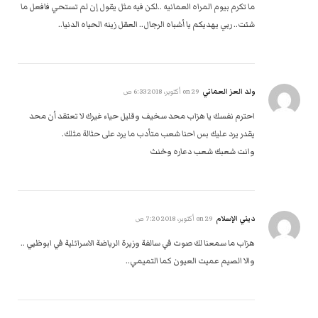
ما تكرم بيوم المراه العمانيه ..لكن فيه مثل يقول إن لم تستحي فافعل ما
شئت.. ربي يهديكم يا أشباه الرجال.. العقل زينه الحياه الدنيا..
ولد العز العماني
on
29 أكتوبر، 2018 6:33 ص
احترم نفسك يا هزاب محد سخيف وقليل حياء غيرك لا تعتقد أن محد
يقدر يرد عليك بس احنا شعب متأدب ما يرد على حثالة مثلك.
وانت شعبك شعب دعاره وخنث
ديني الإسلام
on
29 أكتوبر، 2018 7:20 ص
هزاب ما سمعنا لك صوت في سالفة وزيرة الرياضة الاسرائلية في ابوظبي ..
والا الصيم عميت العيون كما التميمي..