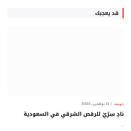
قد يعجبك
11 نوفمبر، 2025
الهدهد
نادٍ سِرِّيّ للرقص الشرقي في السعودية
…