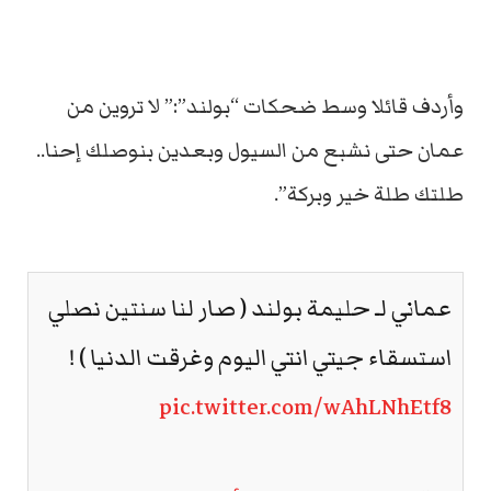
وأردف قائلا وسط ضحكات “بولند”:” لا تروين من
عمان حتى نشبع من السيول وبعدين بنوصلك إحنا..
طلتك طلة خير وبركة”.
عماني لـ حليمة بولند ( صار لنا سنتين نصلي
استسقاء جيتي انتي اليوم وغرقت الدنيا ) !
pic.twitter.com/wAhLNhEtf8