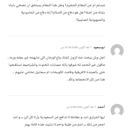
مسلم ام عن النظام المجرم؟ وهل هذا النظام يستحق ان تضحي بابناء
بلدك من اجله؟ هل هو دفاع عن الاسلام؟ إنه دفاع عن الماسونية
والصهيونية الصليبية!
ابوسعود
on
7 أكتوبر، 2018 12:59 ص
اجل وش يبحث عنه الزول الشاذ بتاع الورعان اللي مايهمه غير بطنه وزبه…
ماقول غير الحمد لله شوفوا بالله عصابات الخنوث والشراميط استلقحوا
حتى بالعبنده الافريقية وقامت الكويحات ام سعابيل تحامي عليهم ..
هذا من كثر الانحطاط والله..
أحمد
on
7 أكتوبر، 2018 5:58 ص
ايها المرتزق انت و نظامك لا تدافع عن السعودية بل لا كل الرز ــــ و انت
اعجز من ذلك ــــ انتم من طينة واحدة ابتليت هذه الامة بهم