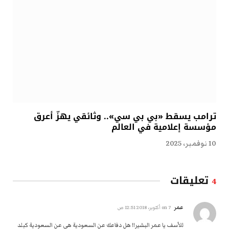
ترامب يسقط «بي بي سي».. وثائقي يهزّ أعرق
مؤسسة إعلامية في العالم
10 نوفمبر، 2025
تعليقات
4
عمر
on
7 أكتوبر، 2018 12:51 ص
للأسف يا عمر البشير!! هل دفاعك عن السعودية هي عن السعودية كبلد