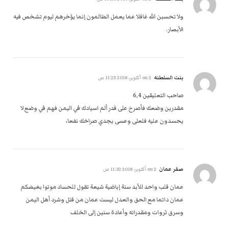
ولا تحسبن الله غافلا عما يعمل الظالمون إنما يؤخرهم ليوم تشخص فيه
الأبصار.
بنت السلطنه
on
2 أكتوبر، 2018 11:25 ص
صاحب التعليقين 6,4
مقدرين وضعك فأصرخ على قدر ألم اسيادك في اليمن فهم في وضع لا
يحسدون عليه فلعلى وعسى يجدي صراخك نفعا،
صقر عمان
on
2 أكتوبر، 2018 11:32 ص
عمان قلب واحد للأبد سنة إباضية شيعة تقول للحساد موتوا بغيضكم
عمان دائما مع الحق والعدل ليست عمان من قتل وشرد أهل اليمن
وسرق ثروات ومقدراته وأعادة سنين إلى الخلف