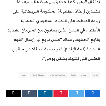
أطفال اليمن، كما حث رئيس منظمة سايف ذا
تشلدرن (إنقاذ الطفولة) الحكومة البريطانية على
زيادة الضغط على النظام السعودي لحماية
الأطفال في اليمن الذين يعانون من الحرمان الشديد.
وتابع الحقوقي هناك “فشل ذريع في إرسال القوة
الناعمة (لغة الإقناع) البريطانية للدفاع عن حقوق
الطفل التي تنتهك بشكل يومي”.
إيران
اليمن
تركيا
سامي العثمان
سلطنة عمان
قطر
فيسبوك
تويتر
بينتيريست
لينكدإن
Tumblr
البريد
الإلكتروني