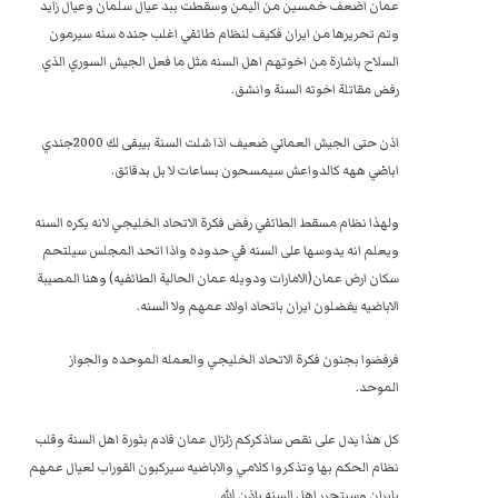
عمان اضعف خمسين من اليمن وسقطت ببد عيال سلمان وعيال زايد
وتم تحريرها من ايران فكيف لنظام طائفي اغلب جنده سنه سيرمون
السلاح باشارة من اخوتهم اهل السنه مثل ما فعل الجيش السوري الذي
رفض مقاتلة اخوته السنة وانشق.
اذن حتى الجيش العماني ضعيف اذا شلت السنة بيبقى لك 2000جندي
اباضي ههه كالدواعش سيمسحون بساعات لا بل بدقائق.
ولهذا نظام مسقط الطائفي رفض فكرة الاتحاد الخليجي لانه يكره السنه
ويعلم انه يدوسها على السنه في حدوده واذا اتحد المجلس سيلتحم
سكان ارض عمان(الامارات ودويله عمان الحالية الطائفيه) وهنا المصيبة
الاباضيه يفضلون ايران باتحاد اولاد عمهم ولا السنه.
فرفضوا بجنون فكرة الاتحاد الخليجي والعمله الموحده والجواز
الموحد.
كل هذا يدل على نقص ساذكركم زلزال عمان قادم بثورة اهل السنة وقلب
نظام الحكم بها وتذكروا كلامي والاباضيه سيركبون القوراب لعيال عمهم
بايران وسيتحرر اهل السنه باذن الله