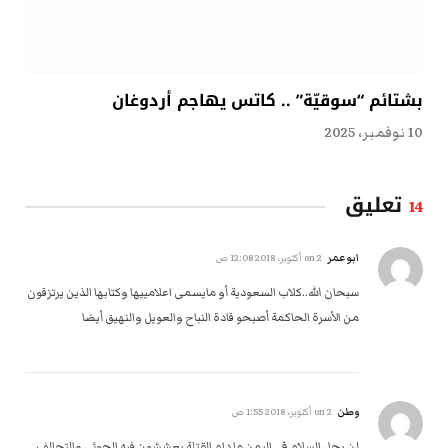
بشتائم “سوقيّة” .. كاتس يهاجم أردوغان
10 نوفمبر، 2025
تعليق
14
ابوعمر
on
2 أكتوبر، 2018 12:08 ص
سبحان الله..كلاب السعودية أو مايسمى اعلامييها وكتابها الذين يرتزقون
من الأسرة الحاكمة أصبحو قادة النباح والعويل والنهيق أيضا
وطن
on
2 أكتوبر، 2018 1:55 ص
لن يحل السلام في اليمن ما دام القتلة يعششون فيه الحوثي والتحالف