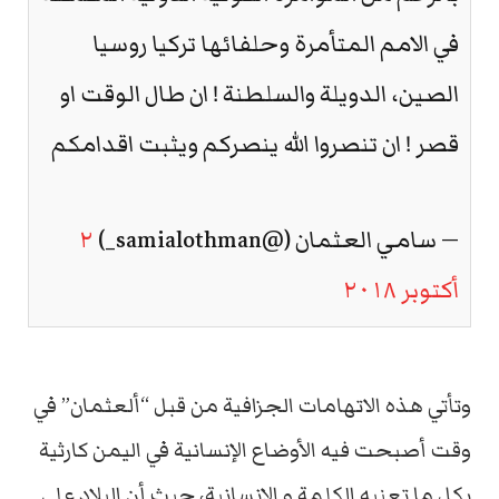
في الامم المتأمرة وحلفائها تركيا روسيا
الصين، الدويلة والسلطنة ! ان طال الوقت او
قصر ! ان تنصروا الله ينصركم ويثبت اقدامكم
— سامي العثمان (@samialothman_)
٢
أكتوبر ٢٠١٨
وتأتي هذه الاتهامات الجزافية من قبل “ألعثمان” في
وقت أصبحت فيه الأوضاع الإنسانية في اليمن كارثية
بكل ما تعنيه الكلمة و الإنسانية، حيث أن البلاد على