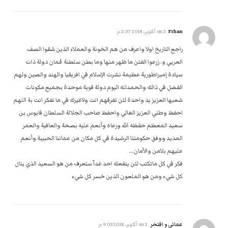
Frhan
on
2 أكتوبر، 2018 2:37 م
راجع التاريخ اولا واعرف من هم الخونة والعملاء الذين شقوا الصف
العربي و. زرعوا الفتن ما ظهر منها وما بطن سلطنة عُمان دولة ذات
سيادة إمبراطورية عظيمة نشرت الإسلام في افريقيا والهند والصين ولهم
الفضل في ذالك والحمدلله اليوم دولة قوية موحدة بجميع مكونات
شعبها العزيز يد واحدة لئن تفرقهم انت ولاغيرك في ما تفكر انت بة اللهم
احفظ وطني العزيز الغالي واحفظ صاحب الجلالة السلطان قابوس بن
سعيد المعظم حفظه الله ورعاه وأنعم عليه بصحة والعافية والعمر
المديد ووفق حكومتنا الرشيدة في كل مكان من عماننا الحبيبة وأنعم
عليهم بلامن والأمان…
فكر في كل ماتكتب لئن ينفعك احد غدآ ستعرف من هو السعيد الذي ينال
كل شيء ومن هو الملعون الذين خسر كل شيء
عماني و افتخر
on
2 أكتوبر، 2018 9:03 م