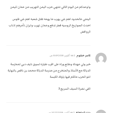
واوعدكم من اليوم الثاني تنتهي حرب اليمن التهريب من عمان لليمن
اليمني عالحدود اهم شي يهرب ما يهمه تقتل شعبه اهم شي فلوس
احدث الصواريخ الروسيه قطر تدفع وعمان تهرب وايران تأمرهم اذناب
الروافض
كاسر خشوم
on
2 أكتوبر، 2018 8:49 ص
خبر ولي عهدك وطلع وراه على اقرب طياره لسوق نايف دبي لممارسة
الدياثة مع الأستاذ والمتخرج من مدرسة الدياثة محمد بن ناقص بالنهاية
انتو الحرب مالكم فيها ياولاد الكبسة
القي نضرة السيف السريع 3
بنت السلطنه
on
2 أكتوبر، 2018 10:23 ص