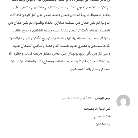
لم تكن عمان من تجوع اطفال اليمن وتقتلهم وتيتمهم وتقضي على
أحلام الطفولة البريئة لم تكن عمان عندما منعوا عن أهل اليمن الاغاثات
الدولية لم تكن عمان من نسفت مخازن الغذاء والدواء لم تكن عمان من
قايضت الطعام لأطفال اليمن مقابل سب وشتم الشقيق ومدح القاتل
ومن أتى لسلب الطفولة براءتها واحلامها وترويع الآمنين نقول عليك من
الله ما تستحق يا مفتري عليك غضب الله ومقته يا سامي العثمان عليك
وعلى كل من يأتي بزور وبهتان على عمان مطبل مزيف كاذب وحقود الله
يرينا فيك عجائب قدرته وعظيم سلطانه ويقطع يدك ولسانك عن عمان
السلام وسائر بلاد المسلمين
ارض الوطن
on
2 أكتوبر، 2018 6:26 ص
شر البلية ما يضحك
شكله يحلم
ولا دهمان