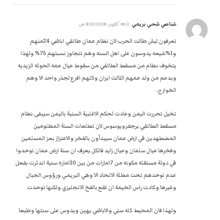
شناصي شحي بريمي
on
2 أكتوبر، 2018 8:20 ص
تعرفون ليش طالت الحرب لان نظام عمان طائفي اباضي 24منهم
و1%شيعه يدوسون على اهل السنه وهم تتجاوز نسبتهم 75% ولهذا
يتخوف نظام من مسقط الطائفي من سقوط عيال عمه الحوثه الزيديه
وبدعم من ولد عمهم الثالث ايران وكلهم افرع لجذر واحد الا وهم
الخوارج.
تخيل تحررت اليمن وعادت لحكم الاغلبية السنية باليمن سيبقى نظام
مسقط الطائفي يرجفرويوسوس لان تطلعات السنة المظلومين
المضطهدين في ارض عمان سيبدأون بالفخر والاعتزاز بعز المسلمين
وفخرها عيال سلمان وعيال زايد فالكل يعرف ان سنة ارض عمان توحدوا
في دولة مستقله مكونه من 7امارات من بين 20اماره سنية اندثرت بفعل
عدم توحدهم تحت مظلة الاتحاد الا وهي البريمي ورؤوس الجبال
وغيرها وكادت راس الخيمة ان تقع بالفخ الانجليزي ولكنها توحدت
ولهذا فان المحيط كله سني والاباضي يهين ويدوس على سنتها وطبعا