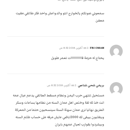
سمعوني صوتكم يالخوارج انتو والدواعش واحد فكر طائفي مقيت
معفن
FBI OMAN
on
2 أكتوبر، 2018 8:32 ص
يحتاج له حزمة قااااااااااااات تعمر طويل
بريمي شحي شناصي
on
2 أكتوبر، 2018 8:32 ص
مستحيل تنتهي حرب اليمن ونظام مسقط الطائفي يدعم عيال عمه
انت خذ لك لفة وخلص اهل عمان السنه من نظامها بساعات وسكر
الطريق نهائيا ترى عمان سهلة السنة سينسحبون حتما من المعركة
وينقلبون بيبقى لك 2000اباضي عايش مرفه على حساب ظلم السنه
وبيشردوا بقوارب لعيال عمهم بايران