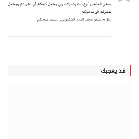
سامي العثمان أنبح أنت واسيادك ربي يجعل كيدكم في نحوركم ويجعل
تدبيركم في تدميركم
مثل ما شتتو شعب اليمن الشقيق ربي يشتت شملكم
قد يعجبك