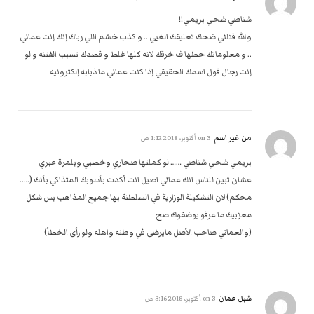
شناصي شحي بريمي!!
والله قتلني ضحك تعليقك الغبي .. و كذب خشم اللي رباك إنك إنت عماني
.. و معلوماتك حطها ف خرقك لانه كلها غلط و قصدك تسبب الفتنه و لو
إنت رجال قول اسمك الحقيقي إذا كنت عماني ما ذبابه إلكترونيه
من غير اسم
on
3 أكتوبر، 2018 1:12 ص
بريمي شحي شناصي …… لو كملتها صحاري وخصبي وبلمرة عبري
عشان تبين للناس انك عماني اصيل انت أكدت بأسوبك المتذاكي بأنك (…..
محكم) لان التشكيلة الوزارية في السلطنة بها جميع المذاهب بس شكل
معزبيك ما عرفو يوضفوك صح
(والعماني صاحب الأصل مايرضى في وطنه واهله ولو رأى الخطأ)
شبل عمان
on
3 أكتوبر، 2018 3:16 ص