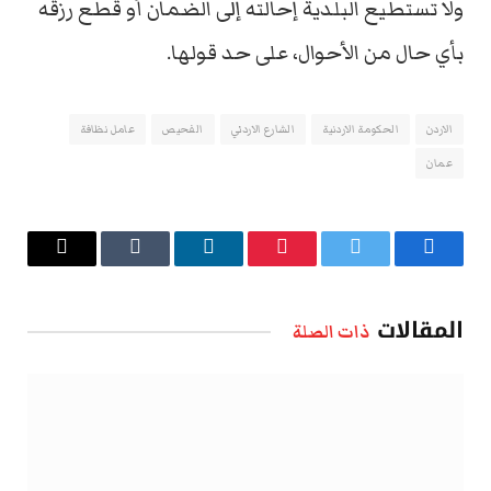
ولا تستطيع البلدية إحالته إلى الضمان أو قطع رزقه
بأي حال من الأحوال، على حد قولها.
الاردن
الحكومة الاردنية
الشارع الاردني
الفحيص
عامل نظافة
عمان
فيسبوك
تويتر
بينتيريست
لينكدإن
Tumblr
البريد
الإلكتروني
المقالات
ذات الصلة