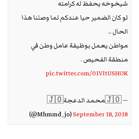
شيخوخه يحفظ له كرامته
لو كان الضمير حيا عندكم لما وصلنا هذا
الحال ..
مواطن يعمل بوظيفة عامل وطن في
منطقة الفحيص .
pic.twitter.com/01VItUSHOK
— 🇯🇴محمد الدعجة🇯🇴
(@Mhmmd_jo)
September 18, 2018