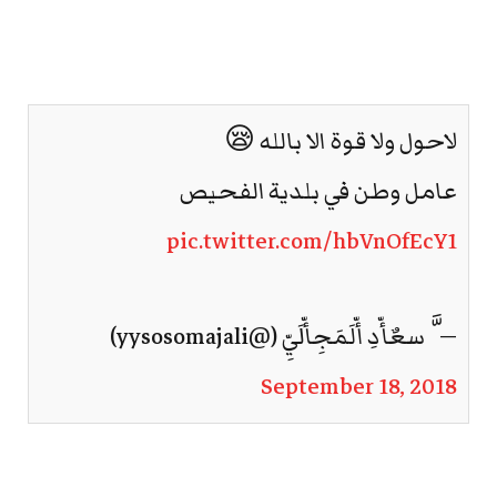
لاحول ولا قوة الا بالله 😪
عامل وطن في بلدية الفحيص
pic.twitter.com/hbVnOfEcY1
— َّ‏‏ سعٌأّدِ أّلَمَجِأّلَيِّ‏‏ (@yysosomajali)
September 18, 2018