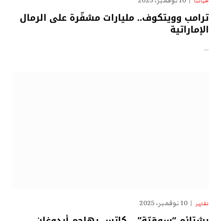
10 نوفمبر، 2025
حياتنا
ترامب وويتكوف.. مليارات مشفّرة على الرمال
الإماراتية
…
10 نوفمبر، 2025
تقارير
بشتائم “سوقيّة” .. كاتس يهاجم أردوغان