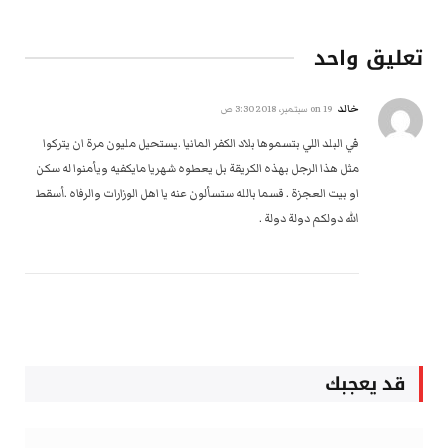
تعليق واحد
خالد
on
19 سبتمبر، 2018 3:30 ص
في البلد اللي بتسموها بلاد الكفر المانيا .يستحيل مليون مرة ان يتركوا
مثل هذا الرجل بهذه الكريقة بل يعطوه شهريا مايكفيه ويأمنوا له سكن
او بيت العجزة . قسما بالله ستسألون عنه يا اهل الوزارات والرفاه .أسقط
الله دولكم دولة دولة .
قد يعجبك