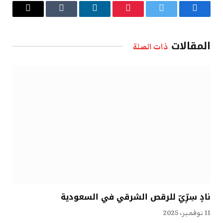
فيسبوك
تويتر
بينتيريست
لينكدإن
Tumblr
البريد
الإلكتروني
المقالات
ذات الصلة
نادٍ سِرِّيّ للرقص الشرقي في السعودية
11 نوفمبر، 2025