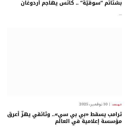
بشتائم “سوقيّة” .. كاتس يهاجم أردوغان
…
10 نوفمبر، 2025
الهدهد
ترامب يسقط «بي بي سي».. وثائقي يهزّ أعرق
مؤسسة إعلامية في العالم