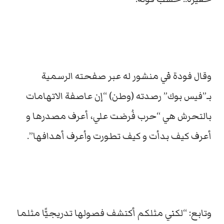
وقال فودة في منشور له عبر صفحته الرسمية
بـ”فيس بوك” رصدته (وطن) “إن عاصفة الاتهامات
بالتحرش هي “حرب فُرضت علي، أعرف مصدرها و
أعرف كيف بدأت و كيف تطورت وأعرف أهدافها”.
وتابع: “لكني مثلكم أكتشف فصولها تدريجيًّا مثلما