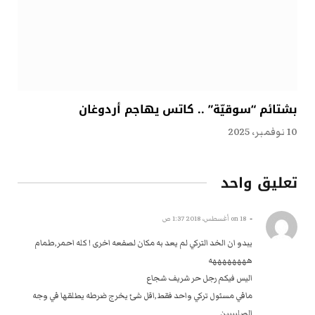
بشتائم “سوقيّة” .. كاتس يهاجم أردوغان
10 نوفمبر، 2025
تعليق واحد
-
on
18 أغسطس، 2018 1:37 ص
يبدو ان الخد التركي لم يعد به مكان لصفعه اخرى ! كله احمر,طمام
ههههههههه
اليس فيكم رجل حر شريف شجاع
مافي مسئول تركي واحد فقط,اقل شئ يخرج ضرطه يطلقها في وجه
الصليبيين