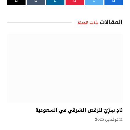
فيسبوك
تويتر
بينتيريست
لينكدإن
Tumblr
البريد
الإلكتروني
المقالات
ذات الصلة
نادٍ سِرِّيّ للرقص الشرقي في السعودية
11 نوفمبر، 2025