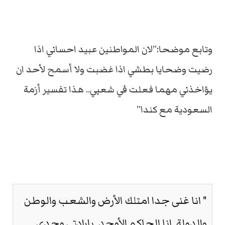
وتابع موضحا:”لان المواطنين عبيد احساني اذا
رضيت وضحايا بطشي اذا غضبت ولا أسمح لأحد ان
يؤاخذني مهما فعلت في شعبي.. هذا تفسير أزمة
السعودية مع كندا”
" انا غنى جدا امتلك الأرض والشعب والوطن
والدولة .انا الحاكم الأوحد. بإرادتي وحدى