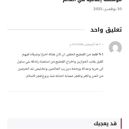
10 نوفمبر، 2025
تعليق واحد
-
on
7 أغسطس، 2018 9:11 م
1 % فقط من القطيع الحقير, ان كان هناك احرارا وشرفاءا فيهم
كفيل بقلب الموازين واخراج القطيع من استعباد زنادقه بني سلول
الى حريه وعداله ورحمه دين رب العالمين.وتخليص بلد الحرمين
من العن واكفر وافجر عصابه احتلته منذ بزوغ فجر الاسلام.
قد يعجبك