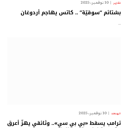
10 نوفمبر، 2025
تقارير
بشتائم “سوقيّة” .. كاتس يهاجم أردوغان
…
10 نوفمبر، 2025
الهدهد
ترامب يسقط «بي بي سي».. وثائقي يهزّ أعرق