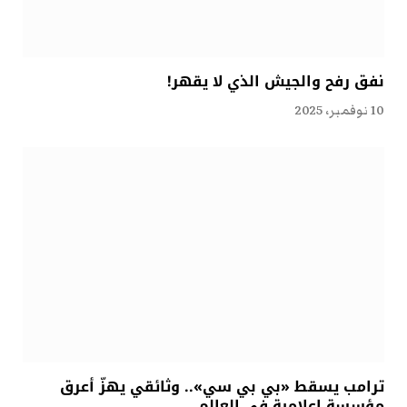
نفق رفح والجيش الذي لا يقهر!
10 نوفمبر، 2025
ترامب يسقط «بي بي سي».. وثائقي يهزّ أعرق
مؤسسة إعلامية في العالم