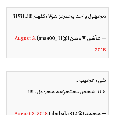
مجهول واحد يحتجز هؤلاء كلهم !!!!..؟؟؟؟؟
— عآشق ♥ وطن (@ansa00_11)
August 3,
2018
شيء عجيب …
١٢٤ شخص يحتجزهم مجهول ..!!!!
— محمد (@abubakr312)
August 3, 2018