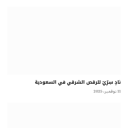
نادٍ سِرِّيّ للرقص الشرقي في السعودية
11 نوفمبر، 2025