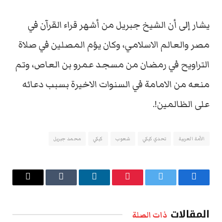
يشار إلى أن الشيخ جبريل من أشهر قراء القرآن في
مصر والعالم الاسلامي، وكان يؤم المصلين في صلاة
التراويح في رمضان من مسجد عمرو بن العاص، وتم
منعه من الامامة في السنوات الاخيرة بسبب دعائه
على الظالمين!.
الأمة العربية
تحدي كيكي
شعوب
كيكي
محمد جبريل
فيسبوك
تويتر
بينتيريست
لينكدإن
Tumblr
البريد
الإلكتروني
المقالات
ذات الصلة