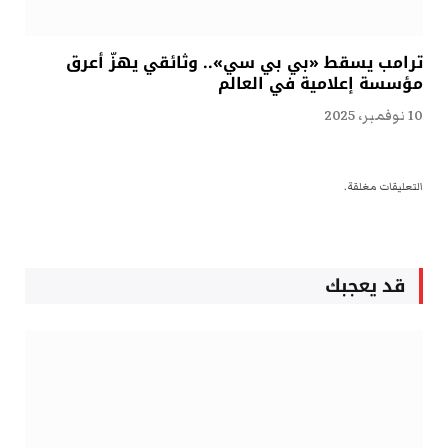
ترامب يسقط «بي بي سي».. وثائقي يهزّ أعرق
مؤسسة إعلامية في العالم
10 نوفمبر، 2025
التعليقات مغلقة.
قد يعجبك