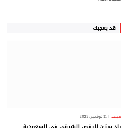
قد يعجبك
11 نوفمبر، 2025
الهدهد
نادٍ سِرِّيّ للرقص الشرقي في السعودية