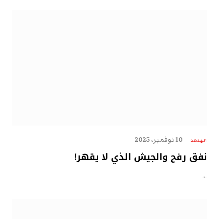
10 نوفمبر، 2025
الهدهد
نفق رفح والجيش الذي لا يقهر!
…