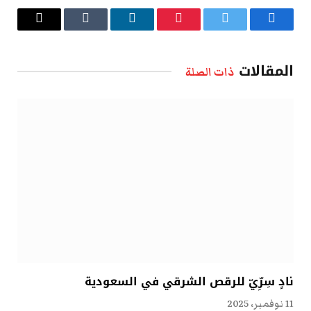
فيسبوك
تويتر
بينتيريست
لينكدإن
Tumblr
البريد
الإلكتروني
المقالات
ذات الصلة
نادٍ سِرِّيّ للرقص الشرقي في السعودية
11 نوفمبر، 2025