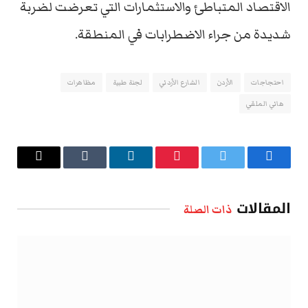
الاقتصاد المتباطئ والاستثمارات التي تعرضت لضربة
شديدة من جراء الاضطرابات في المنطقة.
احتجاجات
الأردن
الشارع الأردني
لجنة طبية
مظاهرات
هاني الملقي
فيسبوك
تويتر
بينتيريست
لينكدإن
Tumblr
البريد
الإلكتروني
المقالات
ذات الصلة