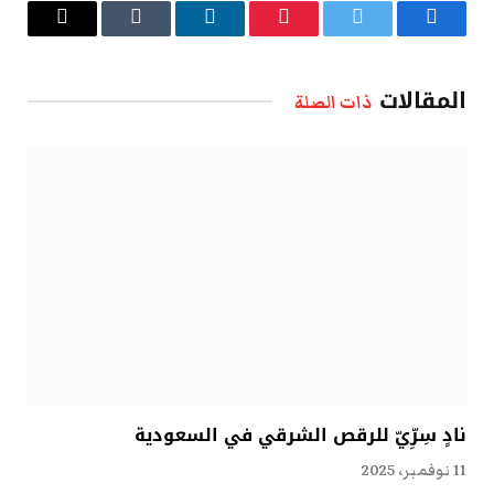
فيسبوك
تويتر
بينتيريست
لينكدإن
Tumblr
البريد
الإلكتروني
المقالات
ذات الصلة
نادٍ سِرِّيّ للرقص الشرقي في السعودية
11 نوفمبر، 2025