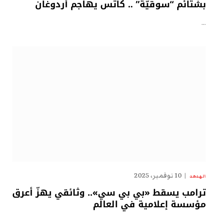
بشتائم “سوقيّة” .. كاتس يهاجم أردوغان
…
10 نوفمبر، 2025
الهدهد
ترامب يسقط «بي بي سي».. وثائقي يهزّ أعرق
مؤسسة إعلامية في العالم