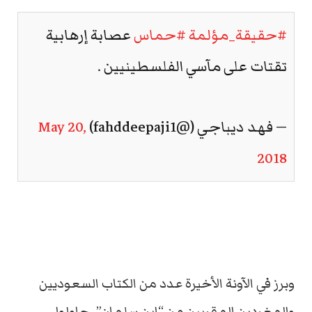
#حقيقة_مؤلمة
#حماس
عصابة إرهابية
تقتات على مآسي الفلسطينيين .
— فهد ديباجي (@fahddeepaji1)
May 20,
2018
وبرز في الآونة الأخيرة عدد من الكتاب السعوديين
والمغردين المقربين من “ابن سلمان”، حاولوا