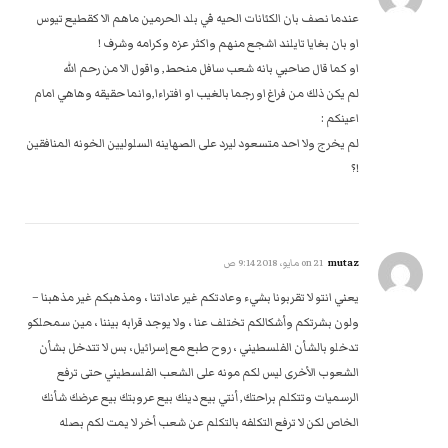
عندما نصف بان الكئانات الحيه في بلد الحرمين ماهم الا كقطيع تيوس
او بان بغايا تايلند اشجع منهم واكثر عزه وكرامه وشرف !
او كما قال صاحبي بانه شعب سافل منحط, واقول الا من رحم الله
لم يكن ذلك من فراغ او رجما بالغيب او افتراءا,وانما حقيقه وهاهي امام
اعينكم :
لم يخرج ولا احد متسعود ليرد على الصهاينه السلوليين الخونه المنافقين
!؟
mutaz
on
21 مايو، 2018 9:14 ص
يعني انتو لا تقربونا بشيء وعادتكم غير عاداتنا ، ومذهبكم غير مذهبنا –
ولون بشرتكم وأشكالكم تختلف عنا ، ولا يوجد قرابه بيننا ، مين سمحلكو
تدخلو بالشأن الفلسطيني ، روح طبع مع إسرائيل، بس لا تتدخل بشأن
الشعوب الأخرى ليس لكم مونه على الشعب الفلسطيني حتى ترفع
الرسميات وتتكلم براحتك, أنتي بيع دينك بيع عروبتك بيع عرضك شأنك
الخاص لكن لا ترفع التكلفه بالتكلم عن شعب أخر لا يمت لكم بصله