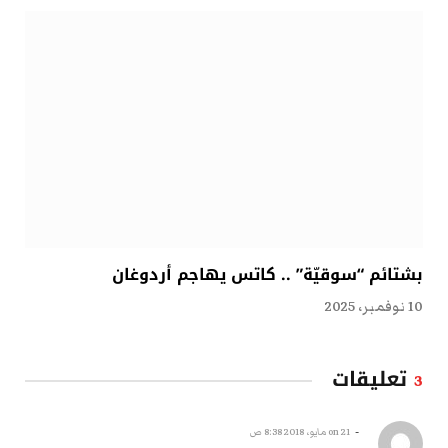
بشتائم “سوقيّة” .. كاتس يهاجم أردوغان
10 نوفمبر، 2025
تعليقات
3
-
on
21 مايو، 2018 8:38 ص