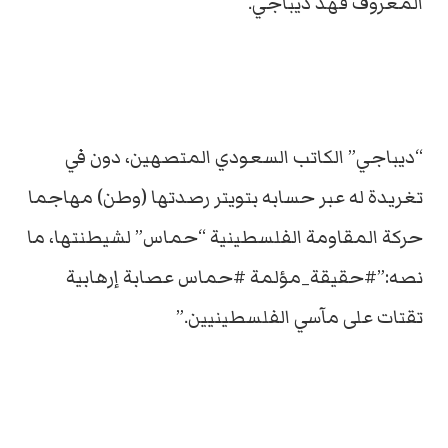
المعروف فهد ديباجي.
“ديباجي” الكاتب السعودي المتصهين، دون في
تغريدة له عبر حسابه بتويتر رصدتها (وطن) مهاجما
حركة المقاومة الفلسطينية “حماس” لشيطنتها، ما
نصه:”#حقيقة_مؤلمة #حماس عصابة إرهابية
تقتات على مآسي الفلسطينيين.”