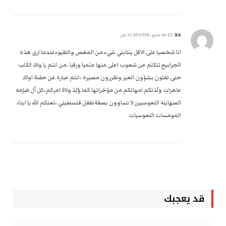
Xx
on
21 مايو، 2018 11:33 ص
انا شخصيا على الاقل ينتابني شيء من المغص والتقيوءعندما ارى هذه
الجرابيع تتكلم عن شعوب اعلى منها علميا ورقيا..من انتم يا ولاد الكلب
حتى تفتون بشؤون الغير وتقررون مصيره ،انتم عباره عن حفنة اولاد
عاهرات وَلَدَتكم امهاتكم من مؤخراتها كما وُلِدَ ولاة امركم،كل آل صَرًمه
الصهاينه التعوسيين لا تساوون بصقةطفل فلسطيني ،لعنكم الله يا ابناء
المومسات التعوسيات
قد يعجبك