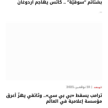
بشتائم “سوقيّة” .. كاتس يهاجم أردوغان
…
10 نوفمبر، 2025
الهدهد
ترامب يسقط «بي بي سي».. وثائقي يهزّ أعرق
مؤسسة إعلامية في العالم