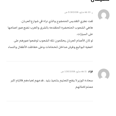
_
on
10 مايو، 2018 5:18 ص
لفت نظري التقديس الممجوج والذي نراه في شوارع العربان.
هاهي الشعوب المتحضره المتقدمه بالشرق والغرب تضع صور اصنامها
على السيارات.
لو كان الأصنام العربان يحكمون تلك الشعوب لوضعوا صورهم على
اغطيه البواليع وفرش مداخل للحمامات وعلى حفاظت الأطفال والنساء
فؤاد
on
11 مايو، 2018 1:50 ص
سعاده الوزير لا ينفع التعليم بتلميذ بليد ..فدعهم لغباءهم فالايام اكبر
معلم لامثالهم