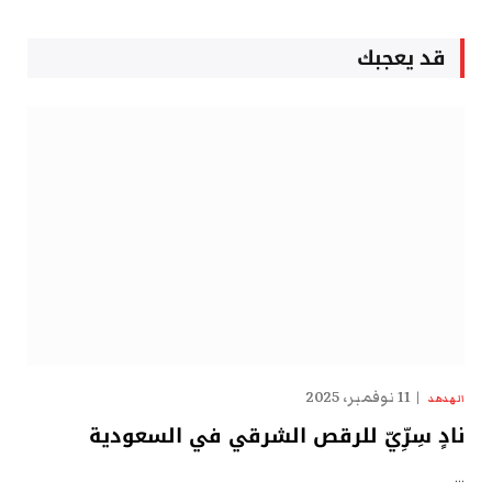
قد يعجبك
11 نوفمبر، 2025
الهدهد
نادٍ سِرِّيّ للرقص الشرقي في السعودية
…