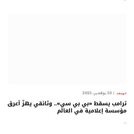
10 نوفمبر، 2025
الهدهد
ترامب يسقط «بي بي سي».. وثائقي يهزّ أعرق
مؤسسة إعلامية في العالم
…