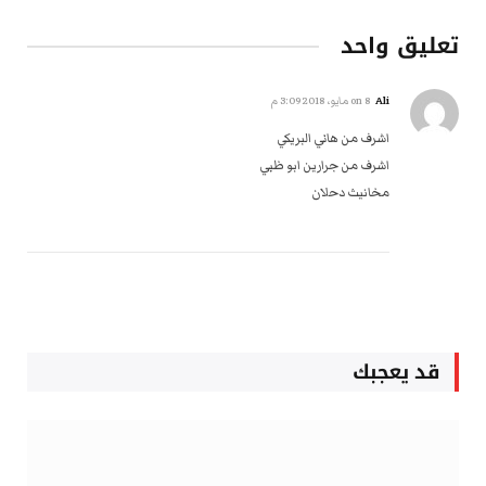
تعليق واحد
Ali
on
8 مايو، 2018 3:09 م
اشرف من هاني البريكي
اشرف من جرارين ابو ظبي
مخانيث دحلان
قد يعجبك