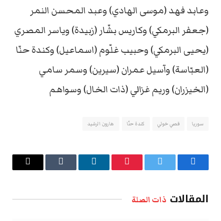
وعابد فهد (موسى الهادي) وعبد المحسن النمر
(جعفر البرمكي) وكاريس بشّار (زبيدة) وياسر المصري
(يحيى البرمكي) وحبيب غلّوم (اسماعيل) وكندة حنّا
(العبّاسة) وآسيل عمران (سيرين) وسمر سامي
(الخيزران) وريم غزالي (ذات الخال) وسواهم
سوريا
قصي خولي
كندة حنّا
هارون الرشيد
فيسبوك
تويتر
بينتيريست
لينكدإن
Tumblr
البريد
الإلكتروني
المقالات
ذات الصلة