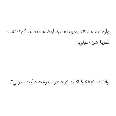
وأردفت حنّا الفيديو بتعليق أوضحت فيه، أنها تلقت
ضربة من خولي.
وقالت: “عفكرة اكلت كوع مرتب وقت علّيت صوتي”.