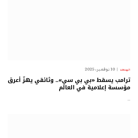
10 نوفمبر، 2025
الهدهد
ترامب يسقط «بي بي سي».. وثائقي يهزّ أعرق
مؤسسة إعلامية في العالم
…