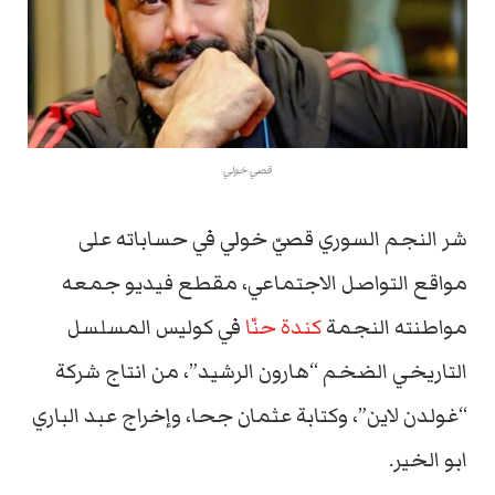
قصي خولي
شر النجم السوري قصيّ خولي في حساباته على
مواقع التواصل الاجتماعي، مقطع فيديو جمعه
مواطنته النجمة
كندة حنّا
في كوليس المسلسل
التاريخي الضخم “هارون الرشيد”، من انتاج شركة
“غولدن لاين”، وكتابة عثمان جحا، وإخراج عبد الباري
ابو الخير.