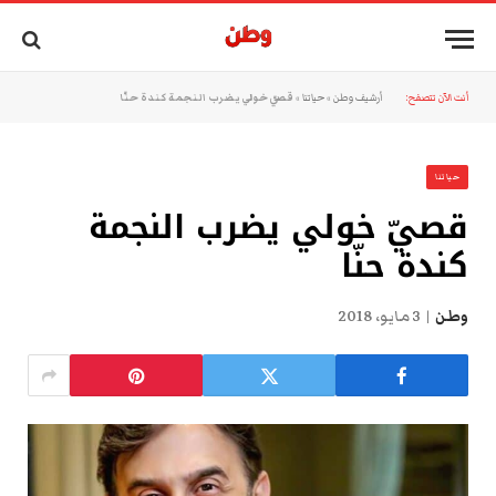
أنت الآن تتصفح:
أرشيف وطن
»
حياتنا
»
قصيّ خولي يضرب النجمة كندة حنّا
حياتنا
قصيّ خولي يضرب النجمة
كندة حنّا
وطن
3 مايو، 2018