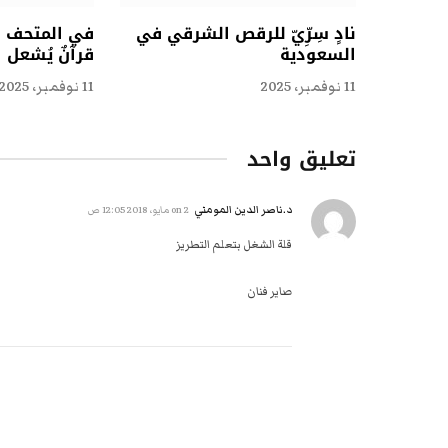
نادٍ سِرِّيّ للرقص الشرقي في
في المتحف ال
السعودية
قرآنٌ يُشعل 
11 نوفمبر، 2025
11 نوفمبر، 2025
تعليق واحد
د.ناصر الدين المومني
on
2 مايو، 2018 12:05 ص
قلة الشغل بتعلم التطريز
صاير فنان