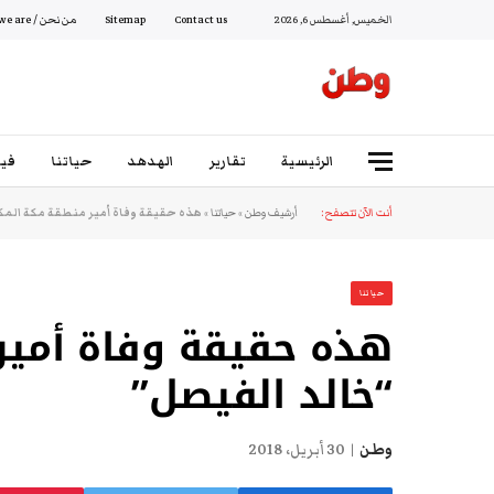
الخميس, أغسطس 6, 2026
Contact us
Sitemap
من نحن / Who we are
الرئيسية
تقارير
الهدهد
حياتنا
فيد
أنت الآن تتصفح:
أرشيف وطن
»
حياتنا
»
هذه حقيقة وفاة أمير منطقة مكة المك
حياتنا
هذه حقيقة وفاة أمير
“خالد الفيصل”
وطن
30 أبريل، 2018