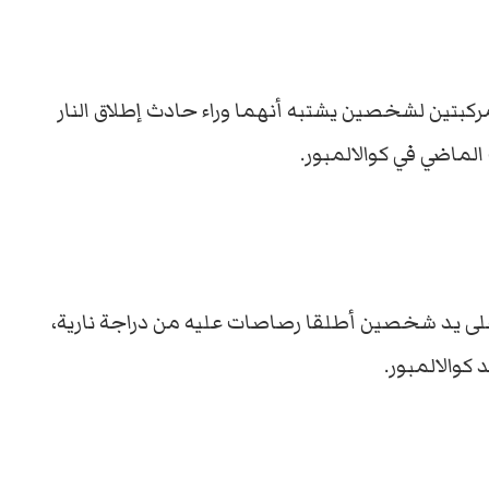
مركبتين لشخصين يشتبه أنهما وراء حادث إطلاق النار
لماضي في كوالالمبور.
ادي البطش (34 عاماً( قُتل على يد شخصين أطلقا رصاصات عليه من دراجة نارية،
كوالالمبور.