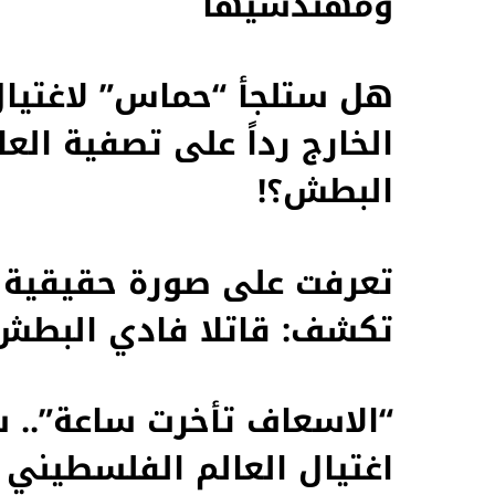
ومهندسيها
هل ستلجأ “حماس” لاغتيال
الخارج رداً على تصفية الع
البطش؟!
تعرفت على صورة حقيقية ل
تكشف: قاتلا فادي البطش لا
“الاسعاف تأخرت ساعة”.. 
اغتيال العالم الفلسطيني 