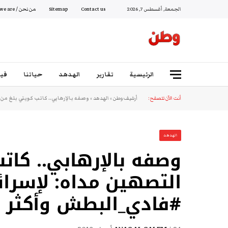
الجمعة, أغسطس 7, 2026
Contact us
Sitemap
من نحن / Who we are
الرئيسية
تقارير
الهدهد
حياتنا
فيد
أنت الآن تتصفح:
أرشيف وطن
»
الهدهد
»
وصفه بالإرهابي.. كاتب كويتي بلغ من
الهدهد
وصفه بالإرهابي.. كات
التصهين مداه: لإسرائ
#فادي_البطش وأكثر 