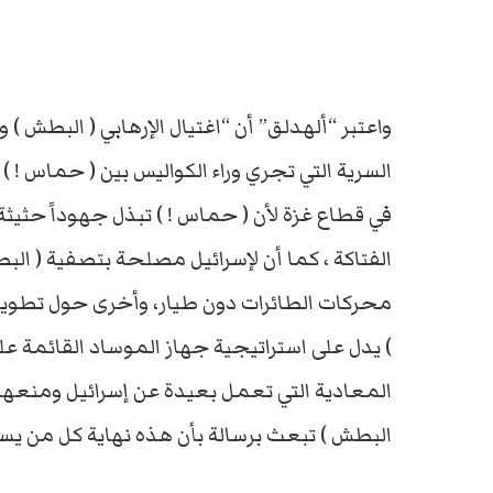
واعتبر “ألهدلق” أن “اغتيال الإرهابي ( البطش 
السرية التي تجري وراء الكواليس بين ( حماس ! )
في قطاع غزة لأن ( حماس ! ) تبذل جهوداً حثيثة 
محركات الطائرات دون طيار، وأخرى حول تطوير من
) يدل على استراتيجية جهاز الموساد القائمة عل
المعادية التي تعمل بعيدة عن إسرائيل ومنعها م
البطش ) تبعث برسالة بأن هذه نهاية كل من يسير