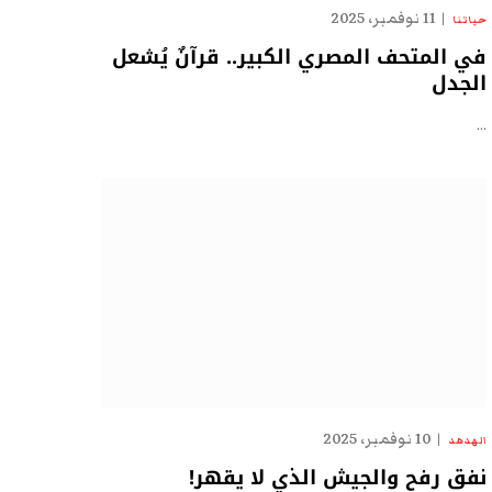
11 نوفمبر، 2025
حياتنا
في المتحف المصري الكبير.. قرآنٌ يُشعل
الجدل
…
10 نوفمبر، 2025
الهدهد
نفق رفح والجيش الذي لا يقهر!