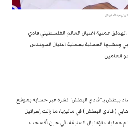
كويتي عبد الله الهدلق
له الهدلق عملية اغتيال العالم الفلسطيني فادي
هابي ومشبها العملية بعملية اغتيال المهندس
و العامين.
وساد يبطش بـ”فادي البطش” نشره عبر حسابه بموقع
ي ( فادي البطش ) في ماليزيا، ما زالت إسرائيل
م عمليات الإغتيال السابقة، في حين أفسحت