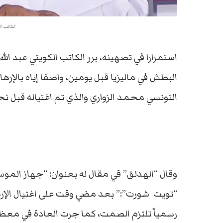
الكاتب ال
استمرارا في تصهينه، برر الكاتب الكويتي عبد ال
البطش في ماليزيا قبل يومين، واصفا إياه بالإر
التونسي محمد الزواري والذي تم اغتياله قبل نح
وقال “الهدلق” في مقال له بعنوان: “جهاز الم
“تويت شورت”:” بعد مضي وقت على اغتيال الإرهاب
رسمياً تلتزم الصمت، كما جرت العادة في معظ