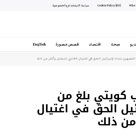
Cookie Policy (EU)
سياسة الاستخدام والخصوصية
يو
صحة
اقتصاد
قصص مصورة
English
 التصهين مداه: لإسرائيل الحق في اغتيال #فادي_البطش وأكثر من ذلك
ب كويتي بلغ من
يل الحق في اغتيال
من ذلك