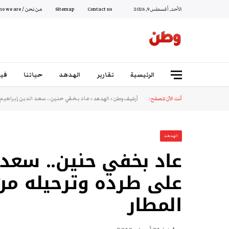
الأحد, أغسطس 9, 2026
Contact us
Sitemap
من نحن / Who we are
الرئيسية
تقارير
الهدهد
حياتنا
فيد
أنت الآن تتصفح:
أرشيف وطن
»
الهدهد
»
عاد بخفي حنين.. سعد الدين إبراهيم 
الهدهد
عاد بخفي حنين.. سعد 
على طرده وترحيله من
المطار