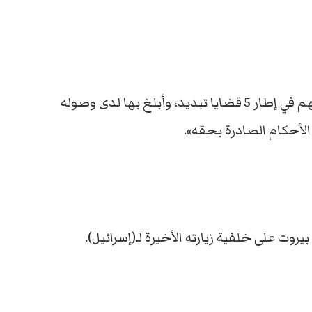
ولفت المسؤول إلى أن «سعد الدين إبراهيم، متهم في إطار 5 قضايا تبديد، وأبلغ بها لدى وصوله
الأحكام الصادرة بحقه».
وت على خلفية زيارته الأخيرة لـ(إسرائيل).