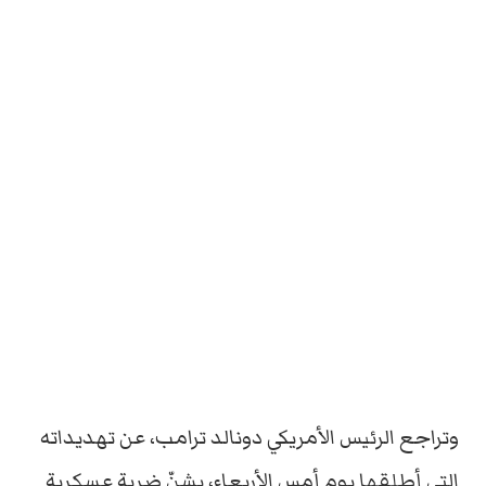
وتراجع الرئيس الأمريكي دونالد ترامب، عن تهديداته
التي أطلقها يوم أمس الأربعاء، بشنّ ضربةٍ عسكرية