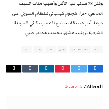
وقتل 78 مدنيا على الأقل وأصيب مئات السبت
الماضي، جراء هجوم كيميائي للنظام السوري على
دوما، آخر منطقة تخضع للمعارضة في الغوطة
الشرقية بريف دمشق، بحسب مصدر طبي.
أمريكا
الضربة العسكرية
بوتين
ترامب
روسيا
سوريا
فيسبوك
تويتر
بينتيريست
لينكدإن
Tumblr
البريد
الإلكتروني
المقالات
ذات الصلة