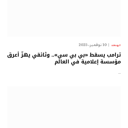
10 نوفمبر، 2025
الهدهد
ترامب يسقط «بي بي سي».. وثائقي يهزّ أعرق
مؤسسة إعلامية في العالم
…