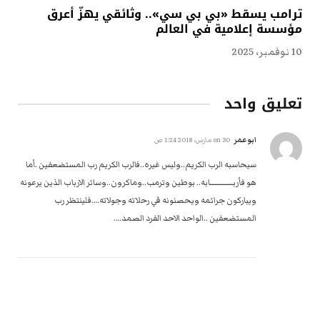
ترامب يسقط «بي بي سي».. وثائقي يهزّ أعرق
مؤسسة إعلامية في العالم
10 نوفمبر، 2025
تعليق واحد
ابوعمر
on
30 مارس، 2018 1:24 ص
سيحاسبه الرب الكريم..وليس غيره..فالرب الكريم رب المستضعفين .أما
هو فأربــــــــــــــــابه.. بوطين وترمب..وماكرون..وسائر الارباب الذين يرعونه
ويباركون جرائمه ويحصنونه في رحلاته وجولاته….فلينتظر رب
المستضعفين ..الواحد الاحد الفرد الصمد….