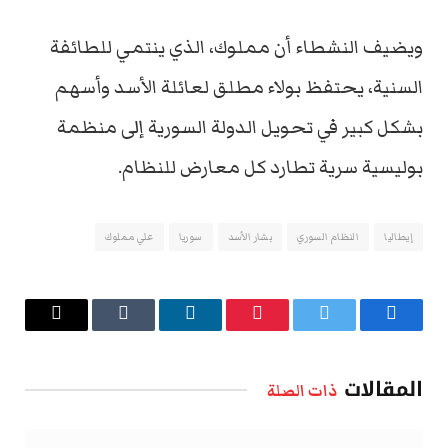
ويضيف النشطاء أن مملوك، الذي ينتمي للطائفة
السنية، يحتفظ بولاء مطلق لعائلة الأسد وأسهم
بشكل كبير في تحويل الدولة السورية إلى منظمة
بوليسية سرية تطارد كل معارض للنظام.
إيطاليا
النظام السوري
بشار الأسد
سوريا
علي مملوك
فيسبوك
تويتر
بينتيريست
لينكدإن
Tumblr
البريد
الإلكتروني
المقالات
ذات الصلة