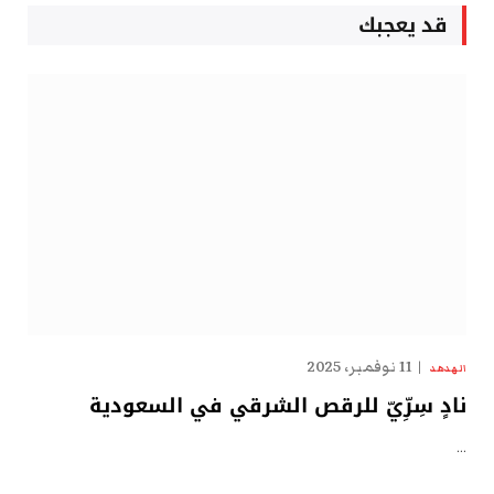
قد يعجبك
11 نوفمبر، 2025
الهدهد
نادٍ سِرِّيّ للرقص الشرقي في السعودية
…