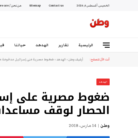
الخميس, أغسطس 6, 2026
Contact us
Sitemap
من نحن / Who we are
الرئيسية
تقارير
الهدهد
حياتنا
فيد
أنت الآن تتصفح:
أرشيف وطن
»
الهدهد
»
ضغوط مصرية على إسرائيل مدفوعة م
الهدهد
ضغوط مصرية على إسر
الحصار لوقف مساعدات
وطن
14 مارس، 2018