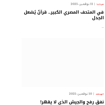
11 نوفمبر، 2025
حياتنا
في المتحف المصري الكبير.. قرآنٌ يُشعل
الجدل
…
10 نوفمبر، 2025
الهدهد
نفق رفح والجيش الذي لا يقهر!