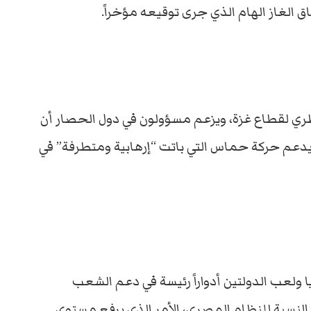
ق الغاز الهام الذي جرى توقيعه مؤخراً.
ري لقطاع غزة، ويزعم مسؤولون في دول الحصار أن
يدعم حركة حماس التي باتت “إرهابية ومتطرفة” في
يا ولعب الدولتين أدواراً رئيسة في دعم الشعب
النسبة للنظام المصري، الأمر الذي يرفع مستوى