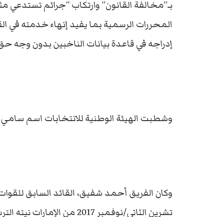
بـ”مخالفة القانون” وارتكاب “جرائم تستدعي مثو
المحررات الرسمية بما يفيد إنهاء خدمته في الق
إدراجه في قاعدة بيانات الناخبين بدون وجه حق
وشطبت الهيئة الوطنية للانتخابات اسم سامي ع
وكان الفريق أحمد شفيق، القائد السابق للقوات 
تشرين الثاني/نوفمبر 2017 من الإمارات نيته الترشح للرئاسة.