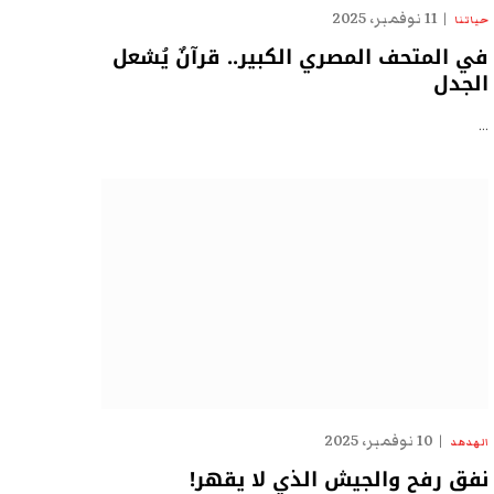
11 نوفمبر، 2025
حياتنا
في المتحف المصري الكبير.. قرآنٌ يُشعل
الجدل
…
10 نوفمبر، 2025
الهدهد
نفق رفح والجيش الذي لا يقهر!