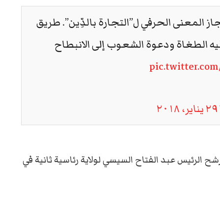
از المعنى الحرفي ل”التجارة بالدِّين”. طريق
تأليه الطغاة ودعوة الشعوب إلى الانبطاح
pic.twitter.co
٢٩ يناير، ٢٠١٨
ح الرئيس عبد الفتاح السيسي لولاية رئاسية ثانية في