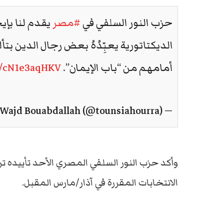
حزب النور السلفي في
#مصر
يقدم لنا بإيج
الديكتاتورية يعبِّدُهُ بعض رجال الدين ب
أمامهم من “باب الإيمان”.
m/cN1e3aqHKV
— Wajd Bouabdallah (@tounsiahourra)
وأكد حزب النور السلفي المصري الأحد تأييده ترش
الانتخابات المقررة في آذار/مارس المقبل.