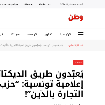
السبت, أغسطس 8, 2026
Contact us
Sitemap
من نحن / Who we are
الرئيسية
تقارير
الهدهد
حياتنا
فيد
أنت الآن تتصفح:
أرشيف وطن
»
الهدهد
»
يُعبّدون طريق الديكتاتورية بتأليه ال
الهدهد
يُعبّدون طريق الديكتات
إعلامية تونسية: “حزب
التجارة بالدّين”!