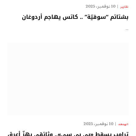
10 نوفمبر، 2025
تقارير
بشتائم “سوقيّة” .. كاتس يهاجم أردوغان
…
10 نوفمبر، 2025
الهدهد
ترامب يسقط «بي بي سي».. وثائقي يهزّ أعرق