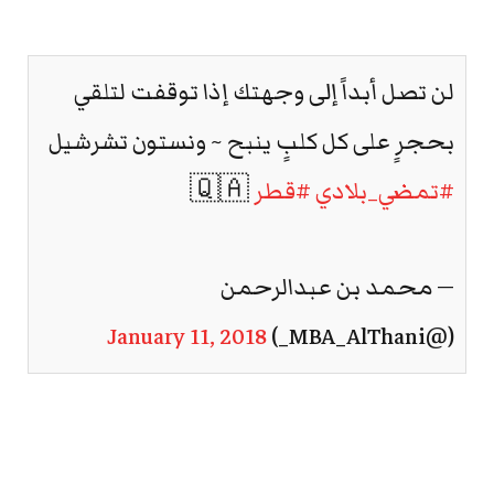
لن تصل أبداً إلى وجهتك إذا توقفت لتلقي
بحجرٍ على كل كلبٍ ينبح ~ ونستون تشرشيل
#تمضي_بلادي
#قطر
🇶🇦
— محمد بن عبدالرحمن
January 11, 2018
(@MBA_AlThani_)