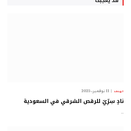
قد يعجبك
11 نوفمبر، 2025
الهدهد
نادٍ سِرِّيّ للرقص الشرقي في السعودية
…