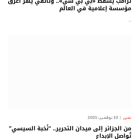
ترامب يسقط «بي بي سي».. وثائقي يهزّ أعرق
مؤسسة إعلامية في العالم
…
10 نوفمبر، 2025
تقارير
من الجزائر إلى ميدان التحرير.. “نُخبة السيسي”
تُواصل الإبداع